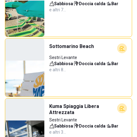
Sabbiosa
·
Doccia calda
·
Bar
·
e altri 7…
Sottomarino Beach
Sestri Levante
Sabbiosa
·
Doccia calda
·
Bar
·
e altri 8…
Kuma Spiaggia Libera
Attrezzata
Sestri Levante
Sabbiosa
·
Doccia calda
·
Bar
·
e altri 3…