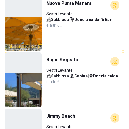
Nuova Punta Manara
Sestri Levante
Sabbiosa
·
Doccia calda
·
Bar
·
e altri 6…
Bagni Segesta
Sestri Levante
Sabbiosa
·
Cabine
·
Doccia calda
·
e altri 6…
Jimmy Beach
Sestri Levante