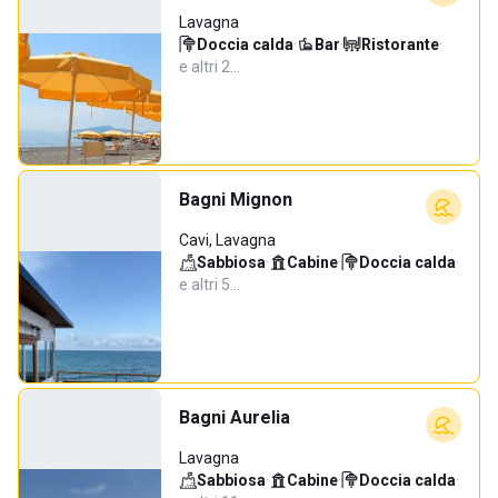
Lavagna
Doccia calda
·
Bar
·
Ristorante
·
e altri 2…
Bagni Mignon
Cavi, Lavagna
Sabbiosa
·
Cabine
·
Doccia calda
·
e altri 5…
Bagni Aurelia
Lavagna
Sabbiosa
·
Cabine
·
Doccia calda
·