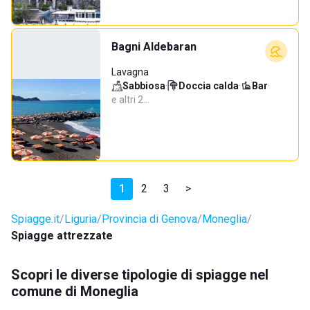
Bagni Aldebaran
Lavagna
Sabbiosa
·
Doccia calda
·
Bar
·
e altri 2…
1
2
3
>
Spiagge.it
Liguria
Provincia di Genova
Moneglia
Spiagge attrezzate
Scopri le diverse tipologie di spiagge nel
comune di Moneglia