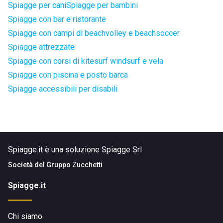
Spiagge per cani
Spiagge per bambini
Spiagge con bar e ristorante
Spiagge con campi di beachvolley e beachsoccer
Spiagge attrezzate
Spiagge con corsi di kitesurf windsurf e vela
Spiagge con piscina e posto barca
Spiagge accessibili per disabili
Spiagge.it è una soluzione Spiagge Srl
Società del
Gruppo Zucchetti
Spiagge.it
Chi siamo