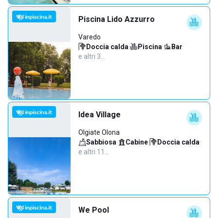
Piscina Lido Azzurro
Varedo
Doccia calda
·
Piscina
·
Bar
·
e altri 3…
Idea Village
Olgiate Olona
Sabbiosa
·
Cabine
·
Doccia calda
·
e altri 11…
We Pool