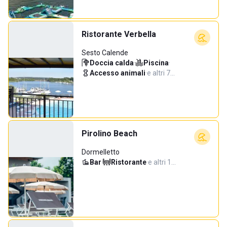
Ristorante Verbella
Sesto Calende
Doccia calda
·
Piscina
·
Accesso animali
·
e altri 7…
Pirolino Beach
Dormelletto
Bar
·
Ristorante
·
e altri 1…