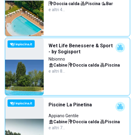
Doccia calda
·
Piscina
·
Bar
·
e altri 4…
Wet Life Benessere & Sport
- by Sogisport
Nibionno
Cabine
·
Doccia calda
·
Piscina
·
e altri 8…
Piscine La Pinetina
Appiano Gentile
Cabine
·
Doccia calda
·
Piscina
·
e altri 7…