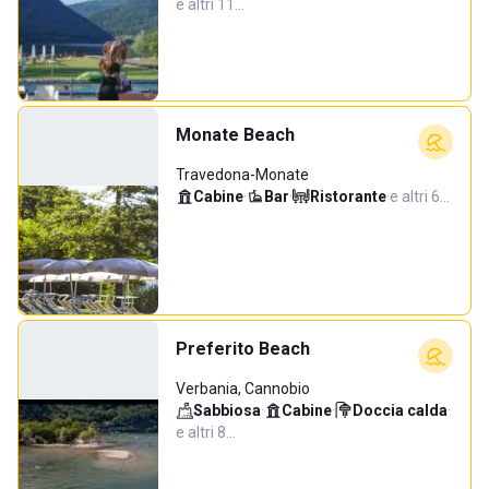
e altri 11…
Monate Beach
Travedona-Monate
Cabine
·
Bar
·
Ristorante
·
e altri 6…
Preferito Beach
Verbania, Cannobio
Sabbiosa
·
Cabine
·
Doccia calda
·
e altri 8…