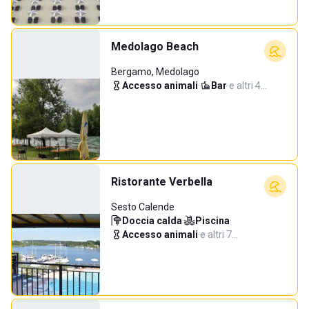
Medolago Beach
Bergamo, Medolago
Accesso animali
·
Bar
·
e altri 4…
Ristorante Verbella
Sesto Calende
Doccia calda
·
Piscina
·
Accesso animali
·
e altri 7…