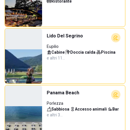
Ristorante
Lido Del Segrino
Eupilio
Cabine
·
Doccia calda
·
Piscina
·
e altri 11…
Panama Beach
Porlezza
Sabbiosa
·
Accesso animali
·
Bar
·
e altri 3…