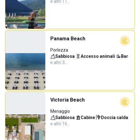
e altri 11…
Panama Beach
Porlezza
Sabbiosa
·
Accesso animali
·
Bar
·
e altri 3…
Victoria Beach
Menaggio
Sabbiosa
·
Cabine
·
Doccia calda
·
e altri 16…