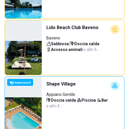
Lido Beach Club Baveno
Baveno
Sabbiosa
·
Doccia calda
·
Accesso animali
·
e altri 6…
Shape Village
Appiano Gentile
Doccia calda
·
Piscina
·
Bar
·
e altri 4…