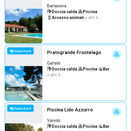
Barlassina
Doccia calda
·
Piscina
·
Accesso animali
·
e altri 4…
Pratogrande Frontelago
Garlate
Doccia calda
·
Piscina
·
Bar
·
e altri 5…
Piscina Lido Azzurro
Varedo
Doccia calda
·
Piscina
·
Bar
·