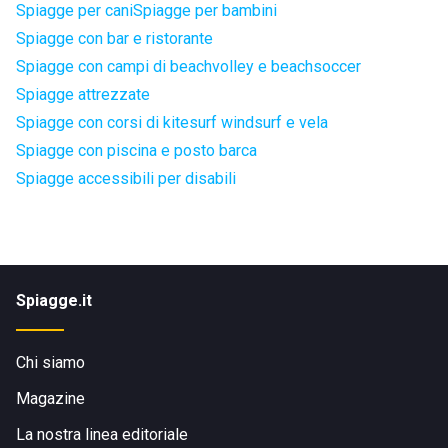
Spiagge per cani
Spiagge per bambini
Spiagge con bar e ristorante
Spiagge con campi di beachvolley e beachsoccer
Spiagge attrezzate
Spiagge con corsi di kitesurf windsurf e vela
Spiagge con piscina e posto barca
Spiagge accessibili per disabili
Spiagge.it
Chi siamo
Magazine
La nostra linea editoriale