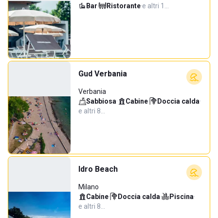
Bar
·
Ristorante
·
e altri 1…
Gud Verbania
Verbania
Sabbiosa
·
Cabine
·
Doccia calda
·
e altri 8…
Idro Beach
Milano
Cabine
·
Doccia calda
·
Piscina
·
e altri 8…