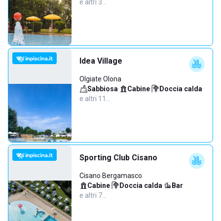
e altri 3…
Idea Village
Olgiate Olona
Sabbiosa
·
Cabine
·
Doccia calda
·
e altri 11…
Sporting Club Cisano
Cisano Bergamasco
Cabine
·
Doccia calda
·
Bar
·
e altri 7…