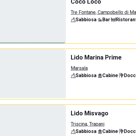
Coco Loco
Tre Fontane, Campobello di M
Sabbiosa
·
Bar
·
Ristoran
Lido Marina Prime
Marsala
Sabbiosa
·
Cabine
·
Docci
Lido Misvago
Triscina, Trapani
Sabbiosa
·
Cabine
·
Docci