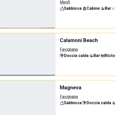
Menfi
Sabbiosa
·
Cabine
·
Bar
·
e
Calamoni Beach
Favignana
Doccia calda
·
Bar
·
Rist
Magneva
Favignana
Sabbiosa
·
Doccia calda
·