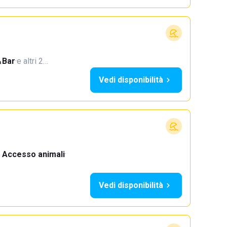
Bar
·
e altri 2…
Vedi disponibilità
Accesso animali
·
Vedi disponibilità