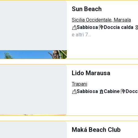
Sun Beach
Sicilia Occidentale, Marsala
Sabbiosa
·
Doccia calda
·
e altri 7…
Lido Marausa
Trapani
Sabbiosa
·
Cabine
·
Docci
Maká Beach Club