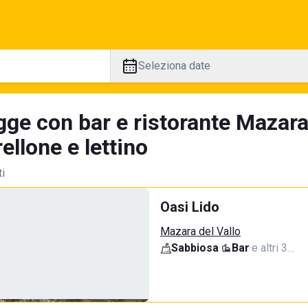
Seleziona date
ge con bar e ristorante Mazara 
llone e lettino
ti
Oasi Lido
Mazara del Vallo
Sabbiosa
·
Bar
·
e altri 3…