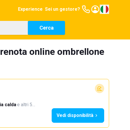
Experience
Sei un gestore?
Cerca
prenota online ombrellone
a calda
·
e altri 5…
Vedi disponibilità