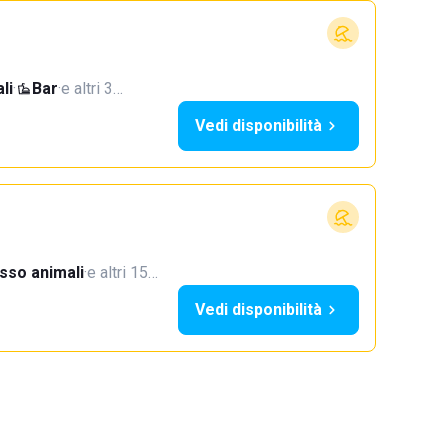
li
·
Bar
·
e altri 3…
Vedi disponibilità
sso animali
·
e altri 15…
Vedi disponibilità