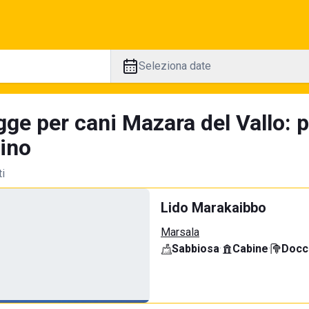
Seleziona date
gge per cani Mazara del Vallo: 
tino
ti
Lido Marakaibbo
Marsala
Sabbiosa
·
Cabine
·
Docci