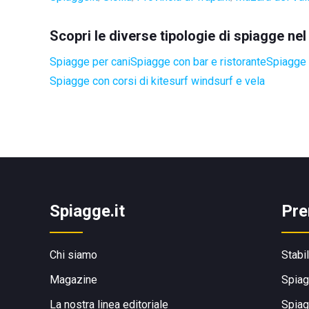
Scopri le diverse tipologie di spiagge ne
Spiagge per cani
Spiagge con bar e ristorante
Spiagge 
Spiagge con corsi di kitesurf windsurf e vela
Spiagge.it
Pre
Chi siamo
Stabi
Magazine
Spiag
La nostra linea editoriale
Spiag