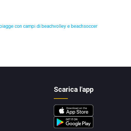
piagge con campi di beachvolley e beachsoccer
Scarica l'app