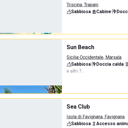
Triscina, Trapani
Sabbiosa
·
Cabine
·
Docci
Sun Beach
Sicilia Occidentale, Marsala
Sabbiosa
·
Doccia calda
·
e altri 7…
Sea Club
Isola di Favignana, Favignana
Sabbiosa
·
Accesso anima