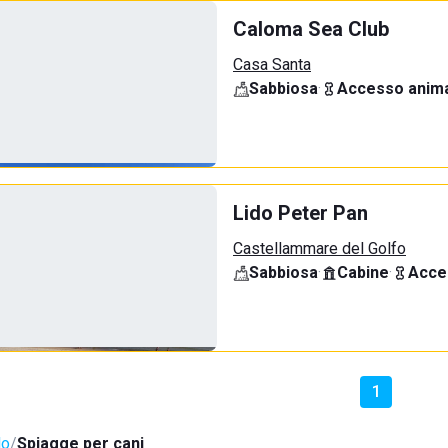
Caloma Sea Club
Casa Santa
Sabbiosa
·
Accesso anima
Lido Peter Pan
Castellammare del Golfo
Sabbiosa
·
Cabine
·
Acce
1
lo
Spiagge per cani