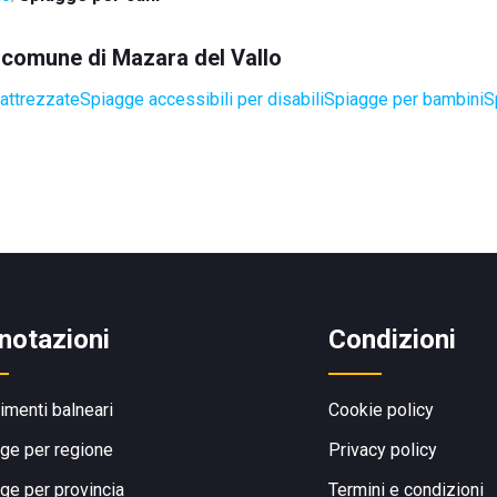
l comune di Mazara del Vallo
attrezzate
Spiagge accessibili per disabili
Spiagge per bambini
S
notazioni
Condizioni
limenti balneari
Cookie policy
ge per regione
Privacy policy
ge per provincia
Termini e condizioni