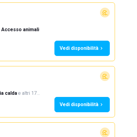
Accesso animali
·
Vedi disponibilità
a calda
·
e altri 17…
Vedi disponibilità