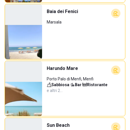
Baia dei Fenici
Marsala
Harundo Mare
Porto Palo di Menfi, Menfi
Sabbiosa
·
Bar
·
Ristorante
·
e altri 2…
Sun Beach