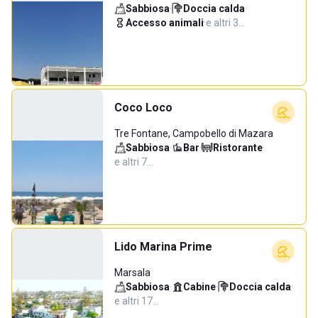
Sabbiosa
·
Doccia calda
·
Accesso animali
·
e altri 3…
Coco Loco
Tre Fontane, Campobello di Mazara
Sabbiosa
·
Bar
·
Ristorante
·
e altri 7…
Lido Marina Prime
Marsala
Sabbiosa
·
Cabine
·
Doccia calda
·
e altri 17…