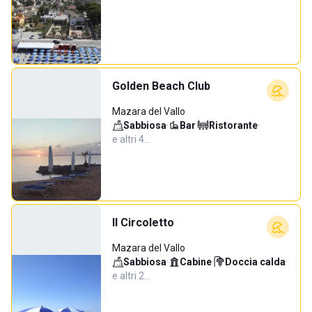
Golden Beach Club
Mazara del Vallo
Sabbiosa
·
Bar
·
Ristorante
·
e altri 4…
Il Circoletto
Mazara del Vallo
Sabbiosa
·
Cabine
·
Doccia calda
·
e altri 2…