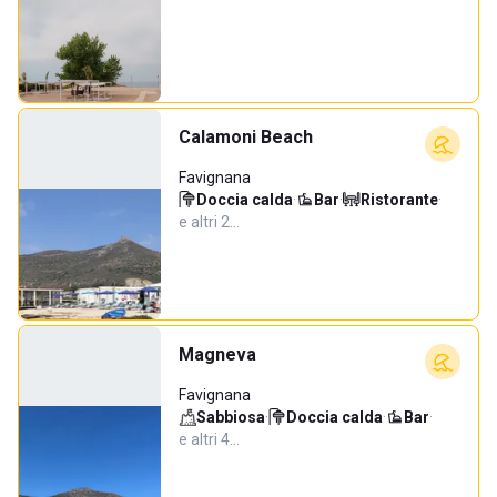
Calamoni Beach
Favignana
Doccia calda
·
Bar
·
Ristorante
·
e altri 2…
Magneva
Favignana
Sabbiosa
·
Doccia calda
·
Bar
·
e altri 4…