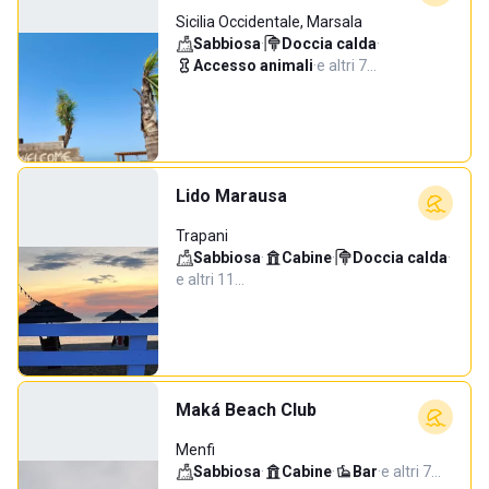
Sicilia Occidentale, Marsala
Sabbiosa
·
Doccia calda
·
Accesso animali
·
e altri 7…
Lido Marausa
Trapani
Sabbiosa
·
Cabine
·
Doccia calda
·
e altri 11…
Maká Beach Club
Menfi
Sabbiosa
·
Cabine
·
Bar
·
e altri 7…