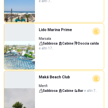
e altri 7…
Lido Marina Prime
Marsala
Sabbiosa
·
Cabine
·
Doccia calda
·
e altri 17…
Maká Beach Club
Menfi
Sabbiosa
·
Cabine
·
Bar
·
e altri 7…