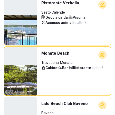
Ristorante Verbella
Sesto Calende
Doccia calda
·
Piscina
·
Accesso animali
·
e altri 7…
Monate Beach
Travedona-Monate
Cabine
·
Bar
·
Ristorante
·
e altri 6…
Lido Beach Club Baveno
Baveno