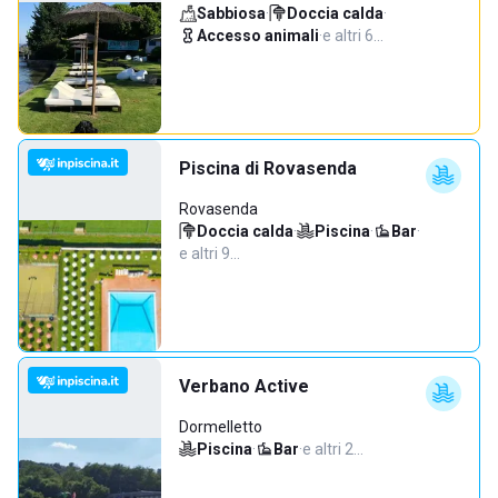
Sabbiosa
·
Doccia calda
·
Accesso animali
·
e altri 6…
Piscina di Rovasenda
Rovasenda
Doccia calda
·
Piscina
·
Bar
·
e altri 9…
Verbano Active
Dormelletto
Piscina
·
Bar
·
e altri 2…