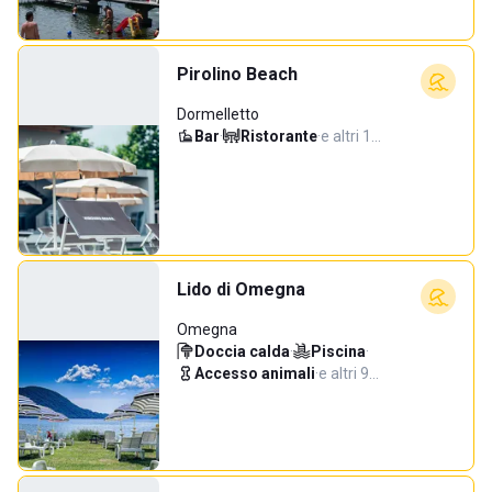
Pirolino Beach
Dormelletto
Bar
·
Ristorante
·
e altri 1…
Lido di Omegna
Omegna
Doccia calda
·
Piscina
·
Accesso animali
·
e altri 9…