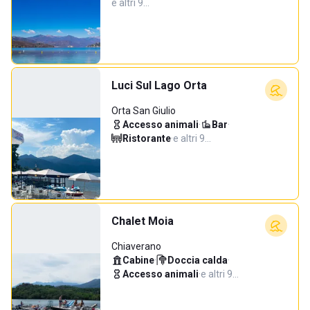
e altri 9…
Luci Sul Lago Orta
Orta San Giulio
Accesso animali
·
Bar
·
Ristorante
·
e altri 9…
Chalet Moia
Chiaverano
Cabine
·
Doccia calda
·
Accesso animali
·
e altri 9…