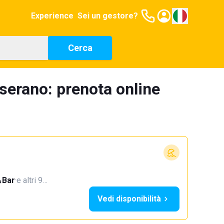
Experience
Sei un gestore?
Cerca
sserano: prenota online
Bar
·
e altri 9…
Vedi disponibilità