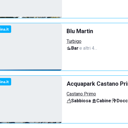
Blu Martin
Turbigo
Bar
·
e altri 4…
Acquapark Castano Pr
Castano Primo
Sabbiosa
·
Cabine
·
Docci