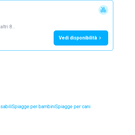
 altri 8…
Vedi disponibilità
sabili
Spiagge per bambini
Spiagge per cani