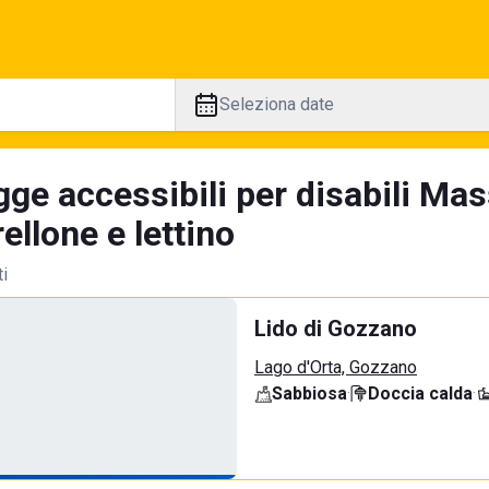
Seleziona date
gge accessibili per disabili Ma
llone e lettino
ti
Lido di Gozzano
Lago d'Orta, Gozzano
Sabbiosa
·
Doccia calda
·