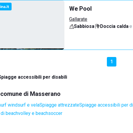
We Pool
Gallarate
Sabbiosa
·
Doccia calda
·
e
1
Spiagge accessibili per disabili
el comune di Masserano
surf windsurf e vela
Spiagge attrezzate
Spiagge accessibili per di
di beachvolley e beachsoccer