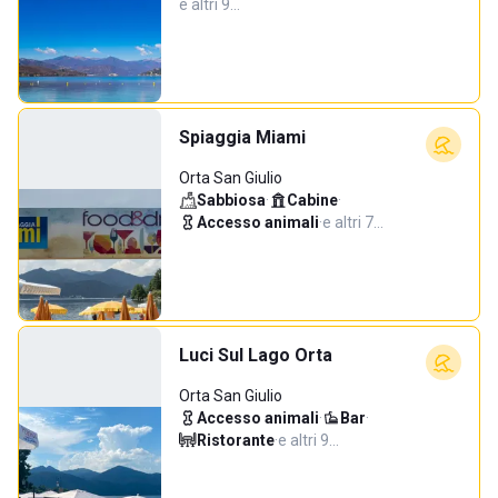
e altri 9…
Spiaggia Miami
Orta San Giulio
Sabbiosa
·
Cabine
·
Accesso animali
·
e altri 7…
Luci Sul Lago Orta
Orta San Giulio
Accesso animali
·
Bar
·
Ristorante
·
e altri 9…