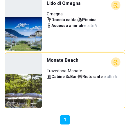
Lido di Omegna
Omegna
Doccia calda
·
Piscina
·
Accesso animali
·
e altri 9…
Monate Beach
Travedona-Monate
Cabine
·
Bar
·
Ristorante
·
e altri 6…
1