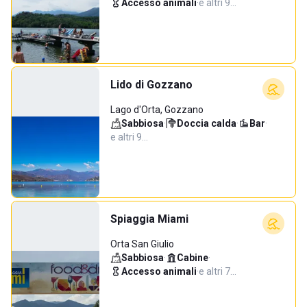
Accesso animali
·
e altri 9…
Lido di Gozzano
Lago d'Orta, Gozzano
Sabbiosa
·
Doccia calda
·
Bar
·
e altri 9…
Spiaggia Miami
Orta San Giulio
Sabbiosa
·
Cabine
·
Accesso animali
·
e altri 7…