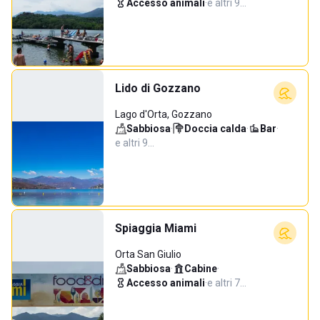
Accesso animali
·
e altri 9…
Lido di Gozzano
Lago d'Orta, Gozzano
Sabbiosa
·
Doccia calda
·
Bar
·
e altri 9…
Spiaggia Miami
Orta San Giulio
Sabbiosa
·
Cabine
·
Accesso animali
·
e altri 7…