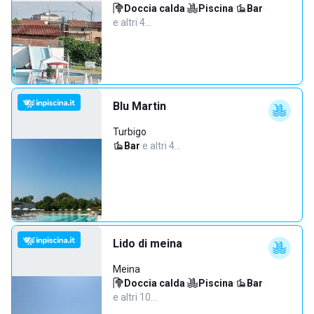
Doccia calda
·
Piscina
·
Bar
·
e altri 4…
Blu Martin
Turbigo
Bar
·
e altri 4…
Lido di meina
Meina
Doccia calda
·
Piscina
·
Bar
·
e altri 10…