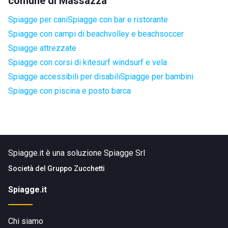
comune di Massazza
Spiagge per cani
Spiagge con bar e ristorante
Spiagge con campi di beachvolley e beachsoccer
Spiagge attrezzate
Spiagge con corsi di kitesurf windsurf e vela
Spiagge accessibili per disabili
Spiagge per bambini
Spiagge con piscina e posto barca
Spiagge.it è una soluzione Spiagge Srl
Società del
Gruppo Zucchetti
Spiagge.it
Chi siamo