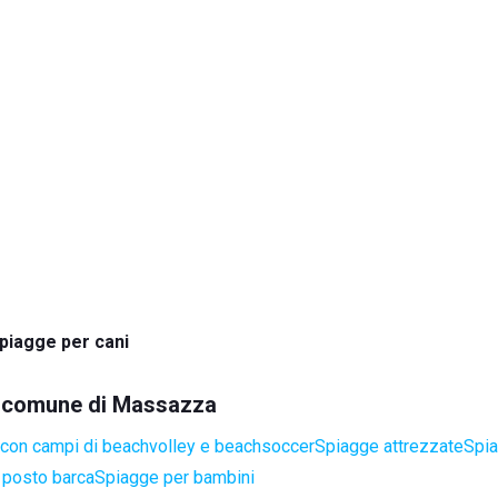
piagge per cani
el comune di Massazza
con campi di beachvolley e beachsoccer
Spiagge attrezzate
Spia
 posto barca
Spiagge per bambini