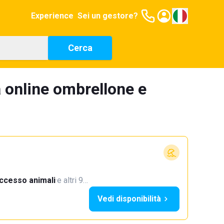
Experience
Sei un gestore?
Cerca
 online ombrellone e
ccesso animali
·
e altri 9…
Vedi disponibilità