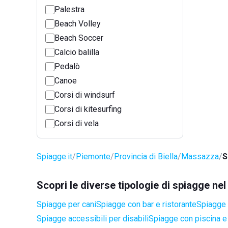
Palestra
Beach Volley
Beach Soccer
Calcio balilla
Pedalò
Canoe
Corsi di windsurf
Corsi di kitesurfing
Corsi di vela
Spiagge.it
Piemonte
Provincia di Biella
Massazza
S
Scopri le diverse tipologie di spiagge n
Spiagge per cani
Spiagge con bar e ristorante
Spiagge 
Spiagge accessibili per disabili
Spiagge con piscina e