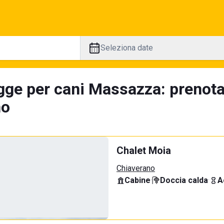
Seleziona date
gge per cani Massazza: prenota
no
Chalet Moia
Chiaverano
Cabine
·
Doccia calda
·
A