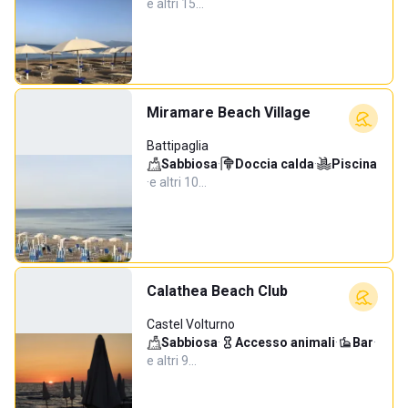
e altri 15…
Miramare Beach Village
Battipaglia
Sabbiosa
·
Doccia calda
·
Piscina
·
e altri 10…
Calathea Beach Club
Castel Volturno
Sabbiosa
·
Accesso animali
·
Bar
·
e altri 9…