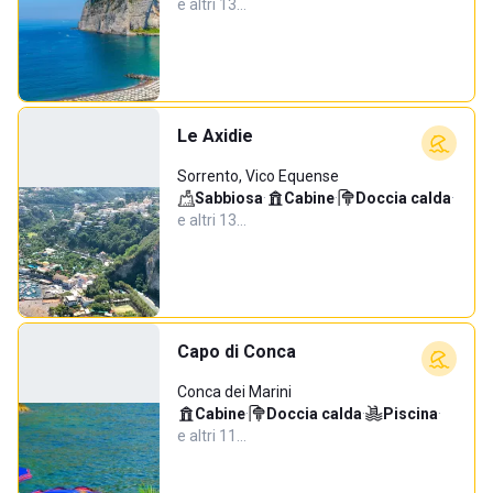
e altri 13…
Le Axidie
Sorrento, Vico Equense
Sabbiosa
·
Cabine
·
Doccia calda
·
e altri 13…
Capo di Conca
Conca dei Marini
Cabine
·
Doccia calda
·
Piscina
·
e altri 11…