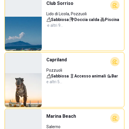
Club Sorriso
Lido di Licola, Pozzuoli
Sabbiosa
·
Doccia calda
·
Piscina
·
e altri 9…
Capriland
Pozzuoli
Sabbiosa
·
Accesso animali
·
Bar
·
e altri 5…
Marina Beach
Salerno