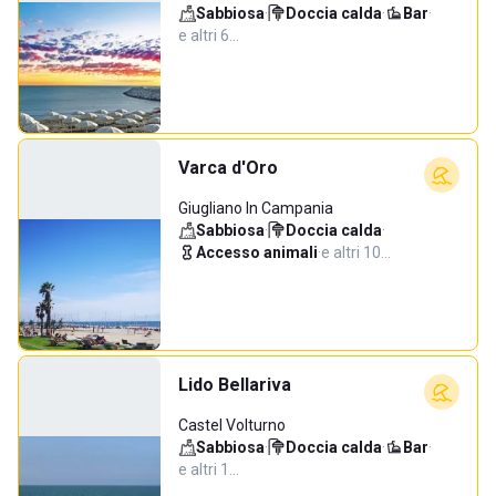
Sabbiosa
·
Doccia calda
·
Bar
·
e altri 6…
Varca d'Oro
Giugliano In Campania
Sabbiosa
·
Doccia calda
·
Accesso animali
·
e altri 10…
Lido Bellariva
Castel Volturno
Sabbiosa
·
Doccia calda
·
Bar
·
e altri 1…