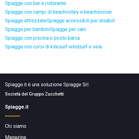
Spiagge con bar e ristorante
Spiagge con campi di beachvolley e beachsoccer
Spiagge attrezzate
Spiagge accessibili per disabili
Spiagge per bambini
Spiagge per cani
Spiagge con piscina e posto barca
Spiagge con corsi di kitesurf windsurf e vela
Spiagge.it è una soluzione Spiagge Srl
Società del
Gruppo Zucchetti
Spiagge.it
Chi siamo
Magazine