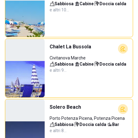
Sabbiosa
·
Cabine
·
Doccia calda
·
e altri 10…
Chalet La Bussola
Civitanova Marche
Sabbiosa
·
Cabine
·
Doccia calda
·
e altri 9…
Solero Beach
Porto Potenza Picena, Potenza Picena
Sabbiosa
·
Doccia calda
·
Bar
·
e altri 8…