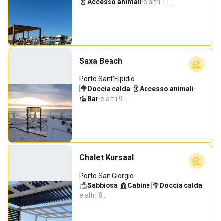
Accesso animali
·
e altri 11…
Saxa Beach
Porto Sant'Elpidio
Doccia calda
·
Accesso animali
·
Bar
·
e altri 9…
Chalet Kursaal
Porto San Giorgio
Sabbiosa
·
Cabine
·
Doccia calda
·
e altri 8…