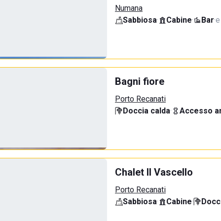
Numana
Sabbiosa
·
Cabine
·
Bar
·
e
Bagni fiore
Porto Recanati
Doccia calda
·
Accesso an
Chalet Il Vascello
Porto Recanati
Sabbiosa
·
Cabine
·
Docci