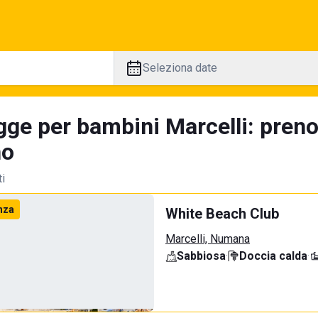
Seleziona date
gge per bambini Marcelli: preno
no
ti
nza
White Beach Club
Marcelli, Numana
Sabbiosa
·
Doccia calda
·