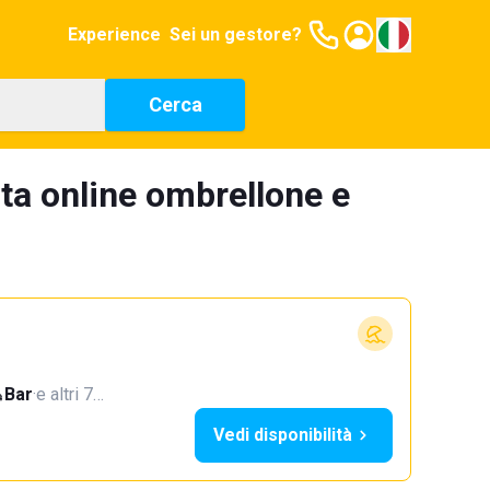
Experience
Sei un gestore?
Cerca
ta online ombrellone e
Bar
·
e altri 7…
Vedi disponibilità