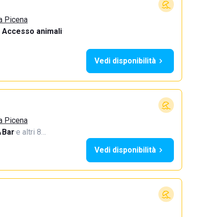
a Picena
Accesso animali
·
Vedi disponibilità
a Picena
Bar
·
e altri 8…
Vedi disponibilità