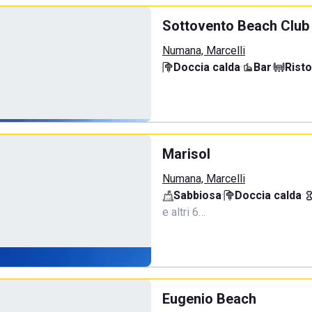
Sottovento Beach Club
Numana, Marcelli
Doccia calda
·
Bar
·
Rist
Marisol
Numana, Marcelli
Sabbiosa
·
Doccia calda
·
e altri 6…
Eugenio Beach