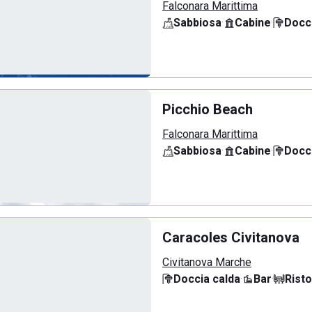
Falconara Marittima
Sabbiosa
·
Cabine
·
Docci
Picchio Beach
Falconara Marittima
Sabbiosa
·
Cabine
·
Docci
Caracoles Civitanova
Civitanova Marche
Doccia calda
·
Bar
·
Rist