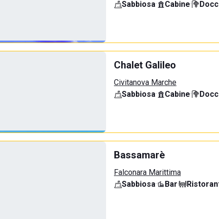
Sabbiosa
·
Cabine
·
Docci
Chalet Galileo
Civitanova Marche
Sabbiosa
·
Cabine
·
Docci
Bassamarè
Falconara Marittima
Sabbiosa
·
Bar
·
Ristoran