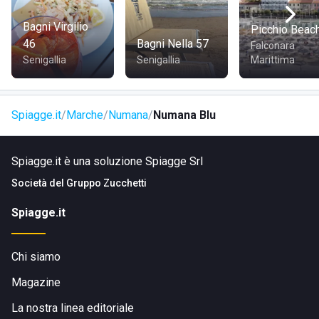
Bagni Virgilio
Picchio Beac
46
Bagni Nella 57
Falconara
Senigallia
Senigallia
Marittima
Spiagge.it
Marche
Numana
Numana Blu
Spiagge.it è una soluzione Spiagge Srl
Società del
Gruppo Zucchetti
Spiagge.it
Chi siamo
Magazine
La nostra linea editoriale