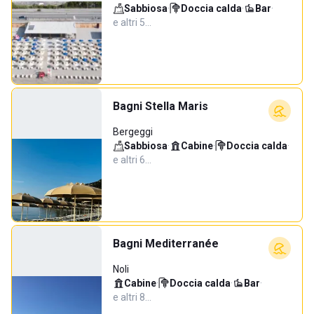
Sabbiosa
·
Doccia calda
·
Bar
·
e altri 5…
Bagni Stella Maris
Bergeggi
Sabbiosa
·
Cabine
·
Doccia calda
·
e altri 6…
Bagni Mediterranée
Noli
Cabine
·
Doccia calda
·
Bar
·
e altri 8…