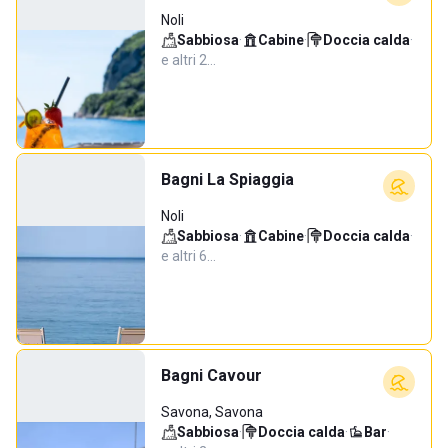
Noli
Sabbiosa
·
Cabine
·
Doccia calda
·
e altri 2…
Bagni La Spiaggia
Noli
Sabbiosa
·
Cabine
·
Doccia calda
·
e altri 6…
Bagni Cavour
Savona, Savona
Sabbiosa
·
Doccia calda
·
Bar
·