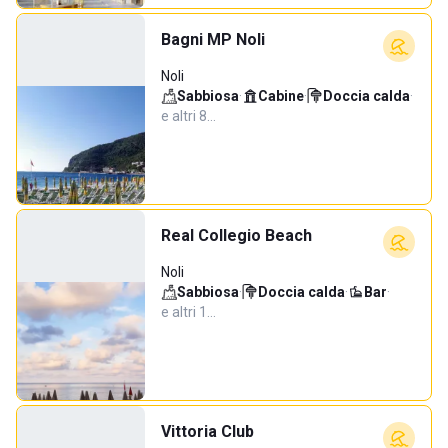
Bagni MP Noli
Noli
Sabbiosa
·
Cabine
·
Doccia calda
·
e altri 8…
Real Collegio Beach
Noli
Sabbiosa
·
Doccia calda
·
Bar
·
e altri 1…
Vittoria Club