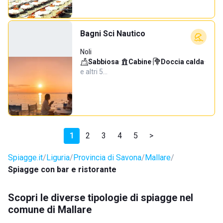
Bagni Sci Nautico
Noli
Sabbiosa
·
Cabine
·
Doccia calda
·
e altri 5…
1
2
3
4
5
>
Spiagge.it
Liguria
Provincia di Savona
Mallare
Spiagge con bar e ristorante
Scopri le diverse tipologie di spiagge nel
comune di Mallare