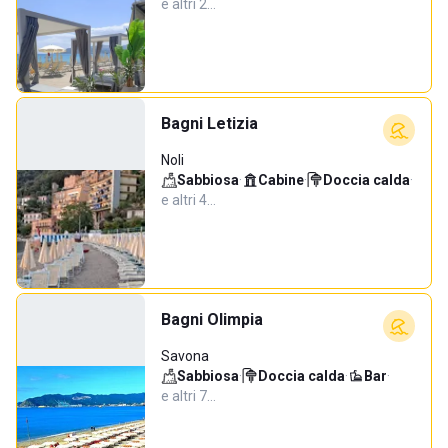
e altri 2…
Bagni Letizia
Noli
Sabbiosa
·
Cabine
·
Doccia calda
·
e altri 4…
Bagni Olimpia
Savona
Sabbiosa
·
Doccia calda
·
Bar
·
e altri 7…