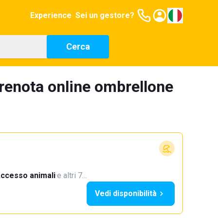
Experience
Sei un gestore?
Cerca
renota online ombrellone
ccesso animali
·
e altri 7…
Vedi disponibilità