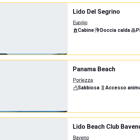
Lido Del Segrino
Eupilio
Cabine
·
Doccia calda
·
P
Panama Beach
Porlezza
Sabbiosa
·
Accesso anima
Lido Beach Club Baven
Baveno