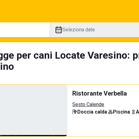
Seleziona date
gge per cani Locate Varesino: p
tino
Ristorante Verbella
Sesto Calende
Doccia calda
·
Piscina
·
A