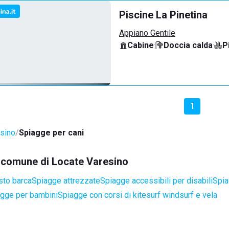
Piscine La Pinetina
Appiano Gentile
Cabine
·
Doccia calda
·
P
1
sino
Spiagge per cani
el comune di Locate Varesino
sto barca
Spiagge attrezzate
Spiagge accessibili per disabili
Spia
gge per bambini
Spiagge con corsi di kitesurf windsurf e vela