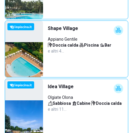
Shape Village
Appiano Gentile
Doccia calda
·
Piscina
·
Bar
·
e altri 4…
Idea Village
Olgiate Olona
Sabbiosa
·
Cabine
·
Doccia calda
·
e altri 11…