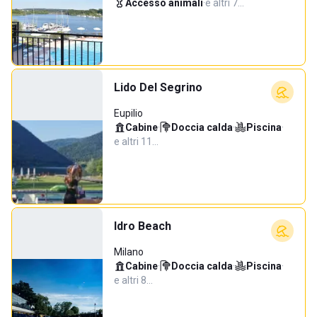
Accesso animali
·
e altri 7…
Lido Del Segrino
Eupilio
Cabine
·
Doccia calda
·
Piscina
·
e altri 11…
Idro Beach
Milano
Cabine
·
Doccia calda
·
Piscina
·
e altri 8…