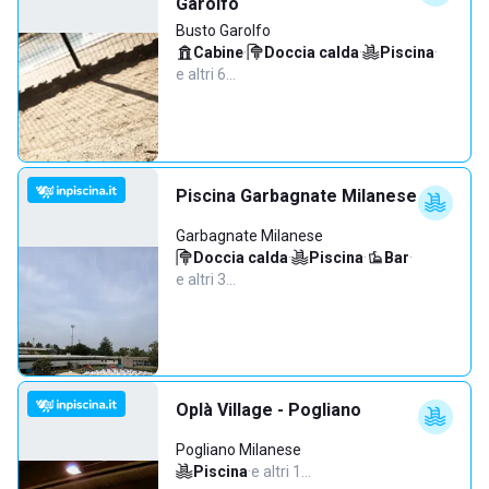
Garolfo
Busto Garolfo
Cabine
·
Doccia calda
·
Piscina
·
e altri 6…
Piscina Garbagnate Milanese
Garbagnate Milanese
Doccia calda
·
Piscina
·
Bar
·
e altri 3…
Oplà Village - Pogliano
Pogliano Milanese
Piscina
·
e altri 1…