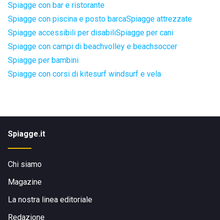
Spiagge con bar e ristorante
Spiagge con piscina e posto barca
Spiagge attrezzate
Spiagge accessibili per disabili
Spiagge per cani
Spiagge con campi di beachvolley e beachsoccer
Spiagge per bambini
Spiagge con corsi di kitesurf windsurf e vela
Spiagge.it
Chi siamo
Magazine
La nostra linea editoriale
Redazione