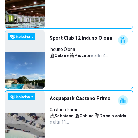
Sport Club 12 Induno Olona
Induno Olona
Cabine
·
Piscina
·
e altri 2…
Acquapark Castano Primo
Castano Primo
Sabbiosa
·
Cabine
·
Doccia calda
·
e altri 11…