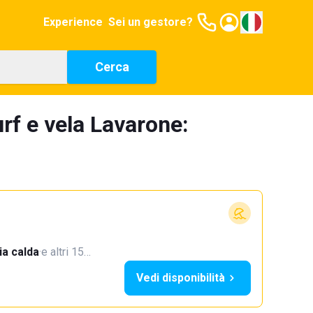
Experience
Sei un gestore?
Cerca
rf e vela Lavarone:
a calda
·
e altri 15…
Vedi disponibilità