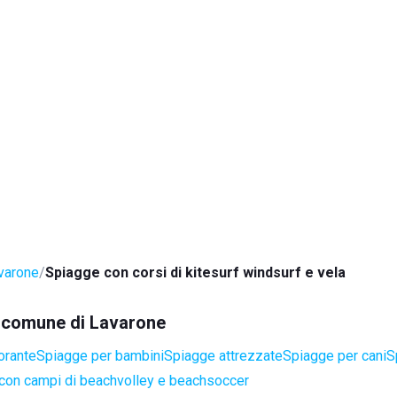
varone
Spiagge con corsi di kitesurf windsurf e vela
el comune di Lavarone
orante
Spiagge per bambini
Spiagge attrezzate
Spiagge per cani
S
con campi di beachvolley e beachsoccer