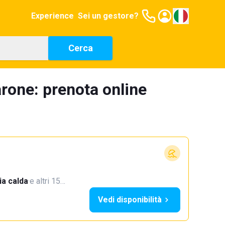
Experience
Sei un gestore?
Cerca
arone: prenota online
a calda
·
e altri 15…
Vedi disponibilità