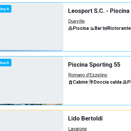
Leosport S.C. - Piscina
Dueville
Piscina
·
Bar
·
Ristorante
Piscina Sporting 55
Romano d'Ezzelino
Cabine
·
Doccia calda
·
P
Lido Bertoldi
Lavarone