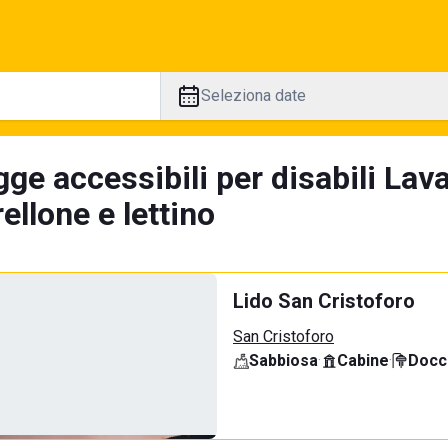
Seleziona date
ge accessibili per disabili Lav
llone e lettino
Lido San Cristoforo
San Cristoforo
Sabbiosa
·
Cabine
·
Docci