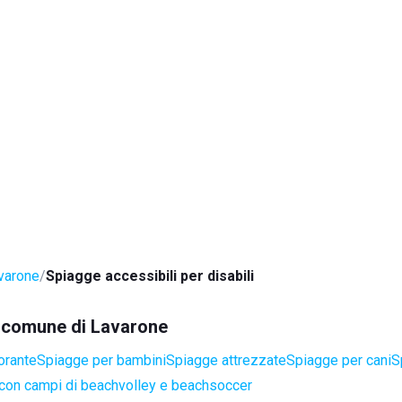
varone
Spiagge accessibili per disabili
el comune di Lavarone
orante
Spiagge per bambini
Spiagge attrezzate
Spiagge per cani
S
con campi di beachvolley e beachsoccer