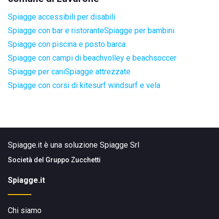
Spiagge accessibili per disabili
Spiagge con bar e ristorante
Spiagge per bambini
Spiagge con piscina e posto barca
Spiagge con campi di beachvolley e beachsoccer
Spiagge per cani
Spiagge attrezzate
Spiagge con corsi di kitesurf windsurf e vela
Spiagge.it è una soluzione Spiagge Srl
Società del
Gruppo Zucchetti
Spiagge.it
Chi siamo