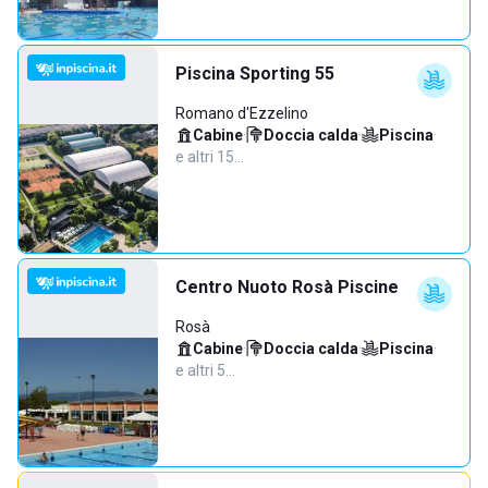
Piscina Sporting 55
Romano d'Ezzelino
Cabine
·
Doccia calda
·
Piscina
·
e altri 15…
Centro Nuoto Rosà Piscine
Rosà
Cabine
·
Doccia calda
·
Piscina
·
e altri 5…