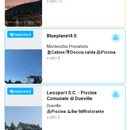
e altri 15…
Blueplanet4.0
Montecchio Precalcino
Cabine
·
Doccia calda
·
Piscina
·
e altri 8…
Leosport S.C. - Piscina
Comunale di Dueville
Dueville
Piscina
·
Bar
·
Ristorante
·
e altri 6…