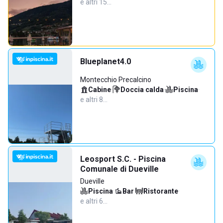
e altri 15…
Blueplanet4.0
Montecchio Precalcino
Cabine
·
Doccia calda
·
Piscina
·
e altri 8…
Leosport S.C. - Piscina
Comunale di Dueville
Dueville
Piscina
·
Bar
·
Ristorante
·
e altri 6…