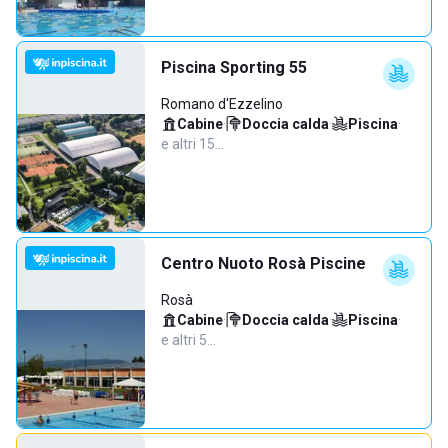
Piscina Sporting 55
Romano d'Ezzelino
Cabine
·
Doccia calda
·
Piscina
·
e altri 15…
Centro Nuoto Rosà Piscine
Rosà
Cabine
·
Doccia calda
·
Piscina
·
e altri 5…