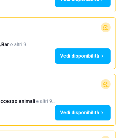
Bar
·
e altri 9…
Vedi disponibilità
ccesso animali
·
e altri 9…
Vedi disponibilità