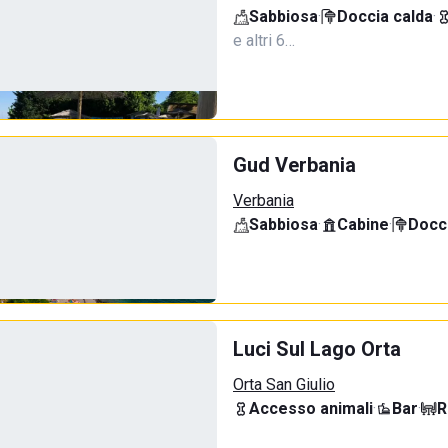
Sabbiosa
·
Doccia calda
·
e altri 6…
Gud Verbania
Verbania
Sabbiosa
·
Cabine
·
Docci
Luci Sul Lago Orta
Orta San Giulio
Accesso animali
·
Bar
·
R