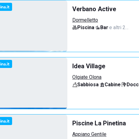
Verbano Active
Dormelletto
Piscina
·
Bar
·
e altri 2…
Idea Village
Olgiate Olona
Sabbiosa
·
Cabine
·
Docci
Piscine La Pinetina
Appiano Gentile