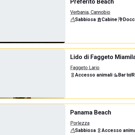
Preferito Beach
Verbania, Cannobio
Sabbiosa
·
Cabine
·
Docci
Lido di Faggeto Miamil
Faggeto Lario
Accesso animali
·
Bar
·
R
Panama Beach
Porlezza
Sabbiosa
·
Accesso anima