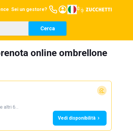
ence
Sei un gestore?
Cerca
prenota online ombrellone
e altri 6…
Vedi disponibilità