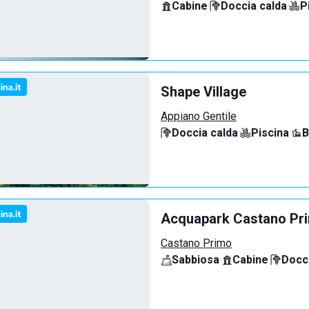
Cabine
·
Doccia calda
·
P
Shape Village
Appiano Gentile
Doccia calda
·
Piscina
·
B
Acquapark Castano Pr
Castano Primo
Sabbiosa
·
Cabine
·
Docci