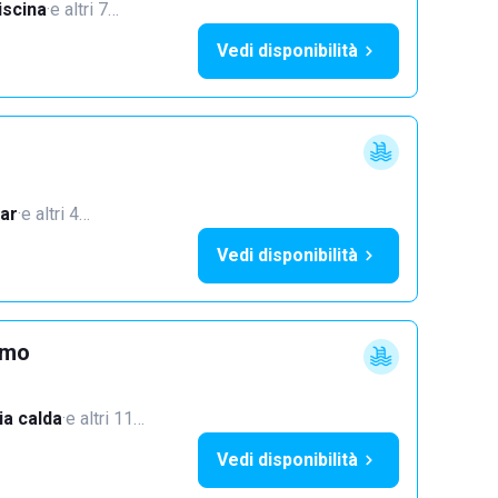
iscina
·
e altri 7…
Vedi disponibilità
ar
·
e altri 4…
Vedi disponibilità
imo
a calda
·
e altri 11…
Vedi disponibilità