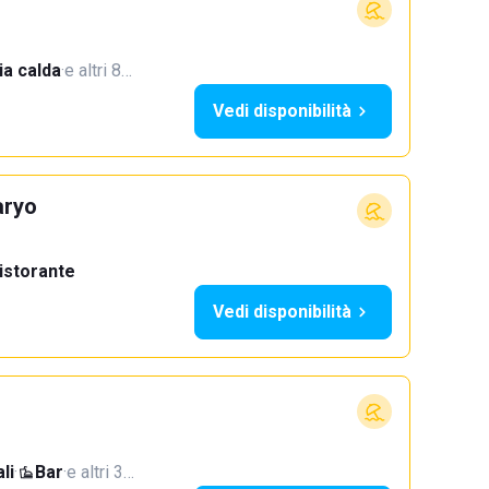
a calda
·
e altri 8…
Vedi disponibilità
aryo
istorante
Vedi disponibilità
li
·
Bar
·
e altri 3…