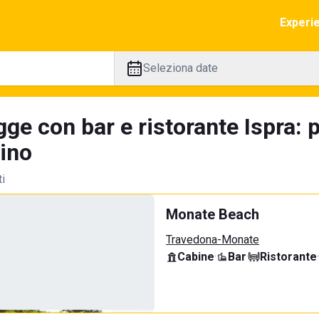
Experi
Seleziona date
gge con bar e ristorante Ispra: 
tino
ti
Monate Beach
Travedona-Monate
Cabine
·
Bar
·
Ristorante
·