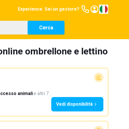
Experience
Sei un gestore?
Cerca
nline ombrellone e lettino
ccesso animali
·
e altri 7…
Vedi disponibilità