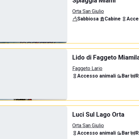
Spiaggia Miami
Orta San Giulio
Sabbiosa
·
Cabine
·
Acce
Lido di Faggeto Miamil
Faggeto Lario
Accesso animali
·
Bar
·
R
Luci Sul Lago Orta
Orta San Giulio
Accesso animali
·
Bar
·
R