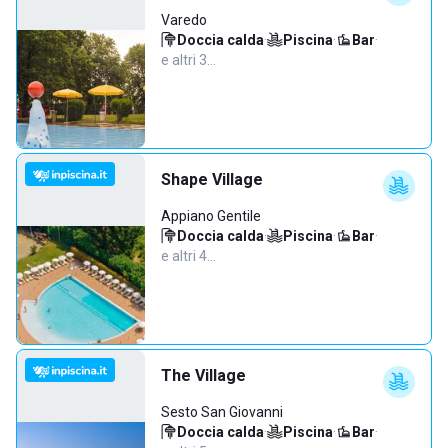
Varedo
Doccia calda
·
Piscina
·
Bar
·
e altri 3…
Shape Village
Appiano Gentile
Doccia calda
·
Piscina
·
Bar
·
e altri 4…
The Village
Sesto San Giovanni
Doccia calda
·
Piscina
·
Bar
·