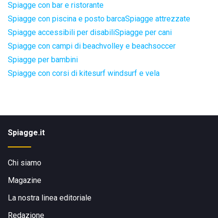
Spiagge con bar e ristorante
Spiagge con piscina e posto barca
Spiagge attrezzate
Spiagge accessibili per disabili
Spiagge per cani
Spiagge con campi di beachvolley e beachsoccer
Spiagge per bambini
Spiagge con corsi di kitesurf windsurf e vela
Spiagge.it
Chi siamo
Magazine
La nostra linea editoriale
Redazione