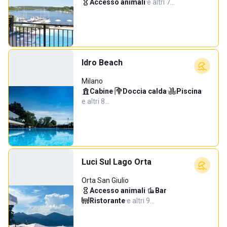
Accesso animali
·
e altri 7…
Idro Beach
Milano
Cabine
·
Doccia calda
·
Piscina
·
e altri 8…
Luci Sul Lago Orta
Orta San Giulio
Accesso animali
·
Bar
·
Ristorante
·
e altri 9…