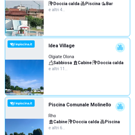
Doccia calda
·
Piscina
·
Bar
·
e altri 4…
Idea Village
Olgiate Olona
Sabbiosa
·
Cabine
·
Doccia calda
·
e altri 11…
Piscina Comunale Molinello
Rho
Cabine
·
Doccia calda
·
Piscina
·
e altri 6…