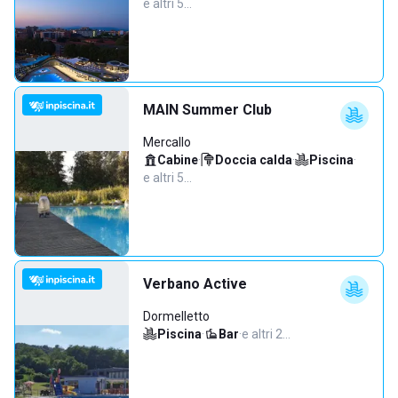
e altri 5…
MAIN Summer Club
Mercallo
Cabine
·
Doccia calda
·
Piscina
·
e altri 5…
Verbano Active
Dormelletto
Piscina
·
Bar
·
e altri 2…