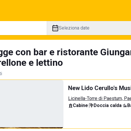
Seleziona date
gge con bar e ristorante Giunga
llone e lettino
ti
New Lido Cerullo's Musi
Licinella-Torre di Paestum, P
Cabine
·
Doccia calda
·
B