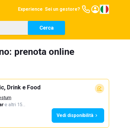
Experience
Sei un gestore?
Cerca
no: prenota online
c, Drink e Food
aestum
ar
·
e altri 15…
Vedi disponibilità