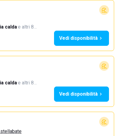
a calda
·
e altri 8…
Vedi disponibilità
a calda
·
e altri 8…
Vedi disponibilità
astellabate