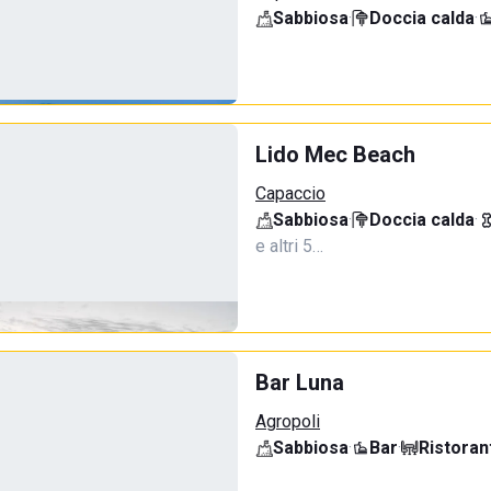
Sabbiosa
·
Doccia calda
·
Lido Mec Beach
Capaccio
Sabbiosa
·
Doccia calda
·
e altri 5…
Bar Luna
Agropoli
Sabbiosa
·
Bar
·
Ristoran