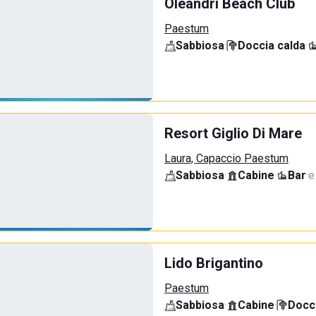
Oleandri Beach Club
Paestum
Sabbiosa
·
Doccia calda
·
Resort Giglio Di Mare
Laura, Capaccio Paestum
Sabbiosa
·
Cabine
·
Bar
·
e
Lido Brigantino
Paestum
Sabbiosa
·
Cabine
·
Docci