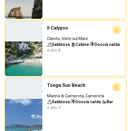
Il Calypso
Cilento, Vietri sul Mare
Sabbiosa
·
Cabine
·
Doccia calda
·
e altri 8…
Tonga Sun Beach
Marina di Camerota, Camerota
Sabbiosa
·
Doccia calda
·
Bar
·
e altri 4…