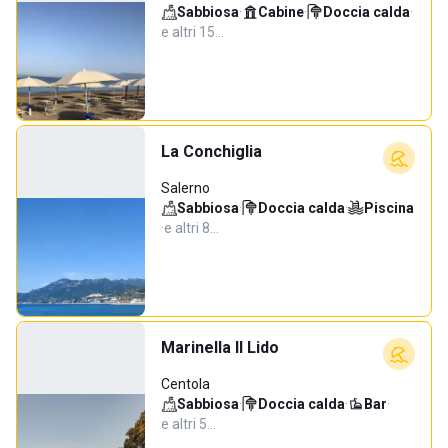
Sabbiosa
·
Cabine
·
Doccia calda
·
e altri 15…
La Conchiglia
Salerno
Sabbiosa
·
Doccia calda
·
Piscina
·
e altri 8…
Marinella Il Lido
Centola
Sabbiosa
·
Doccia calda
·
Bar
·
e altri 5…