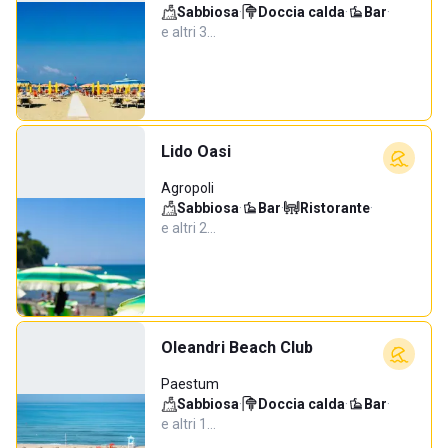
Sabbiosa
·
Doccia calda
·
Bar
·
e altri 3…
Lido Oasi
Agropoli
Sabbiosa
·
Bar
·
Ristorante
·
e altri 2…
Oleandri Beach Club
Paestum
Sabbiosa
·
Doccia calda
·
Bar
·
e altri 1…