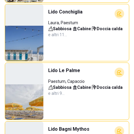
Lido Conchiglia
Laura, Paestum
Sabbiosa
·
Cabine
·
Doccia calda
·
e altri 11…
Lido Le Palme
Paestum, Capaccio
Sabbiosa
·
Cabine
·
Doccia calda
·
e altri 9…
Lido Bagni Mythos