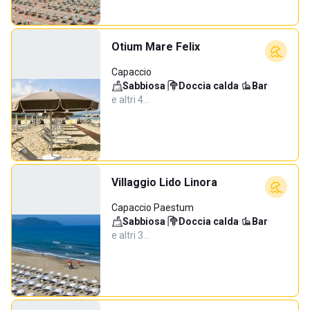
Otium Mare Felix
Capaccio
Sabbiosa
·
Doccia calda
·
Bar
·
e altri 4…
Villaggio Lido Linora
Capaccio Paestum
Sabbiosa
·
Doccia calda
·
Bar
·
e altri 3…