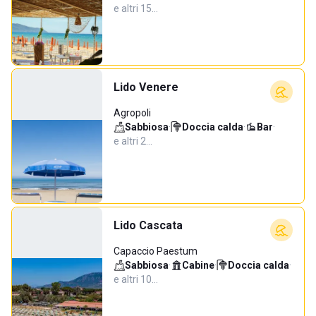
e altri 15…
Lido Venere
Agropoli
Sabbiosa
·
Doccia calda
·
Bar
·
e altri 2…
Lido Cascata
Capaccio Paestum
Sabbiosa
·
Cabine
·
Doccia calda
·
e altri 10…