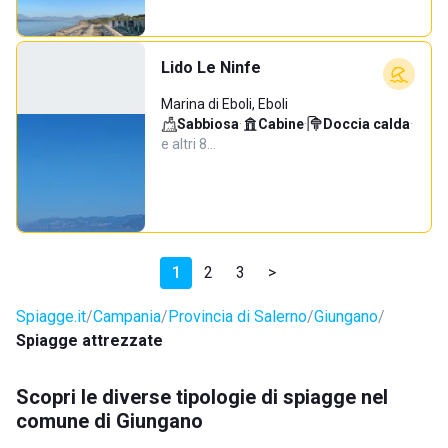
Lido Le Ninfe
Marina di Eboli, Eboli
Sabbiosa
·
Cabine
·
Doccia calda
·
e altri 8…
1
2
3
>
Spiagge.it
Campania
Provincia di Salerno
Giungano
Spiagge attrezzate
Scopri le diverse tipologie di spiagge nel
comune di Giungano