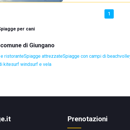
1
Spiagge per cani
el comune di Giungano
e ristorante
Spiagge attrezzate
Spiagge con campi di beachvoll
i kitesurf windsurf e vela
e.it
Prenotazioni