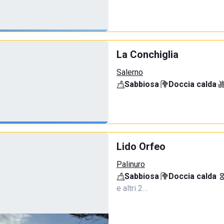
La Conchiglia
Salerno
Sabbiosa
·
Doccia calda
·
Lido Orfeo
Palinuro
Sabbiosa
·
Doccia calda
·
e altri 2…