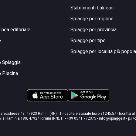
Stabilimenti balneari
Spiagge per regione
linea editoriale
Spiagge per provincia
e
Spiagge per tipo
Spiagge per località più popola
e Spiaggia
e Piscina
arecchiese 48, 47923 Rimini (RN), IT - capitale sociale Euro 31245,57 - Iscritta al
Via Flaminia 180, 47924 Rimini (RN), IT
-
+39 0541 772375
-
info@spiagge.it
- p.i