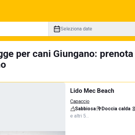
Seleziona date
gge per cani Giungano: prenota
no
Lido Mec Beach
Capaccio
Sabbiosa
·
Doccia calda
·
e altri 5…