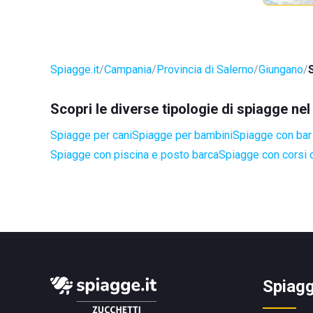
Spiagge.it
Campania
Provincia di Salerno
Giungano
Scopri le diverse tipologie di spiagge n
Spiagge per cani
Spiagge per bambini
Spiagge con bar 
Spiagge con piscina e posto barca
Spiagge con corsi d
Spiagg