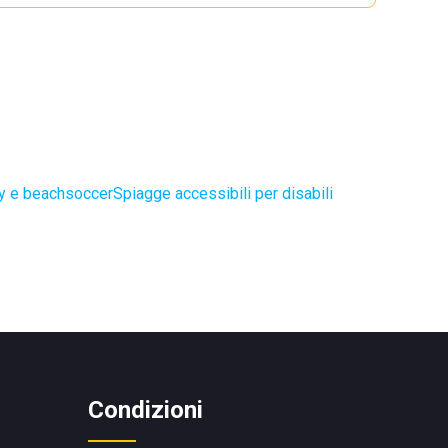
ey e beachsoccer
Spiagge accessibili per disabili
Condizioni