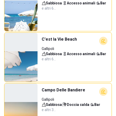
Sabbiosa
·
Accesso animali
·
Bar
·
e altri 6…
C'est la Vie Beach
Gallipoli
Sabbiosa
·
Accesso animali
·
Bar
·
e altri 6…
Campo Delle Bandiere
Gallipoli
Sabbiosa
·
Doccia calda
·
Bar
·
e altri 3…