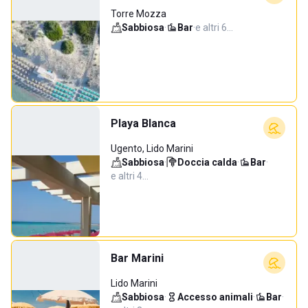
Torre Mozza
Sabbiosa
·
Bar
·
e altri 6…
Playa Blanca
Ugento, Lido Marini
Sabbiosa
·
Doccia calda
·
Bar
·
e altri 4…
Bar Marini
Lido Marini
Sabbiosa
·
Accesso animali
·
Bar
·