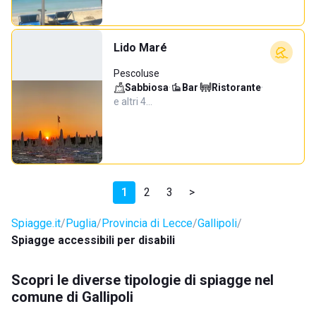
Lido Maré
Pescoluse
Sabbiosa
·
Bar
·
Ristorante
·
e altri 4…
1
2
3
>
Spiagge.it
Puglia
Provincia di Lecce
Gallipoli
Spiagge accessibili per disabili
Scopri le diverse tipologie di spiagge nel
comune di Gallipoli