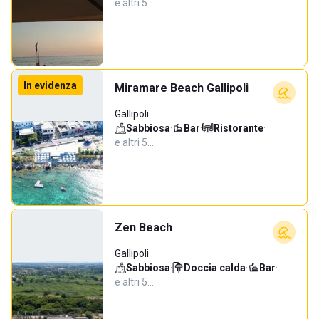
e altri 5…
In evidenza
Miramare Beach Gallipoli
Gallipoli
Sabbiosa
·
Bar
·
Ristorante
·
e altri 5…
Zen Beach
Gallipoli
Sabbiosa
·
Doccia calda
·
Bar
·
e altri 5…