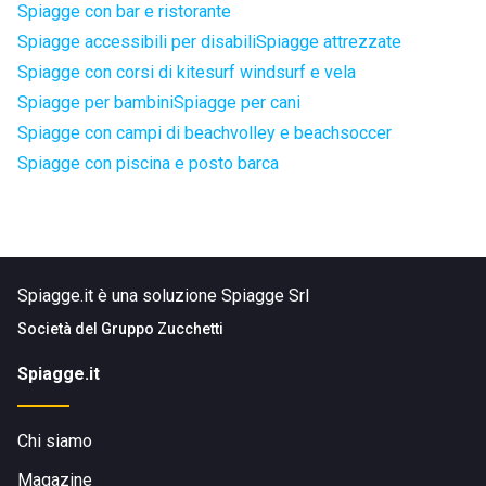
Spiagge con bar e ristorante
Spiagge accessibili per disabili
Spiagge attrezzate
Spiagge con corsi di kitesurf windsurf e vela
Spiagge per bambini
Spiagge per cani
Spiagge con campi di beachvolley e beachsoccer
Spiagge con piscina e posto barca
Spiagge.it è una soluzione Spiagge Srl
Società del
Gruppo Zucchetti
Spiagge.it
Chi siamo
Magazine