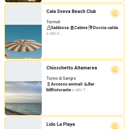
Cala Sveva Beach Club
Termoli
Sabbiosa
·
Cabine
·
Doccia calda
·
e altri 6…
Chioschetto Altamarea
Torino di Sangro
Accesso animali
·
Bar
·
Ristorante
·
e altri 7…
Lido La Playa