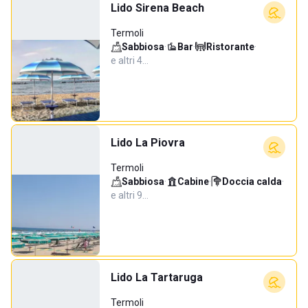
Lido Sirena Beach
Termoli
Sabbiosa
·
Bar
·
Ristorante
·
e altri 4…
Lido La Piovra
Termoli
Sabbiosa
·
Cabine
·
Doccia calda
·
e altri 9…
Lido La Tartaruga
Termoli