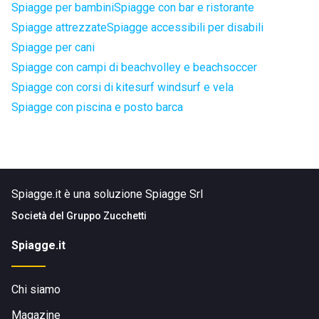
Spiagge per bambini
Spiagge con bar e ristorante
Spiagge attrezzate
Spiagge accessibili per disabili
Spiagge per cani
Spiagge con campi di beachvolley e beachsoccer
Spiagge con corsi di kitesurf windsurf e vela
Spiagge con piscina e posto barca
Spiagge.it è una soluzione Spiagge Srl
Società del
Gruppo Zucchetti
Spiagge.it
Chi siamo
Magazine