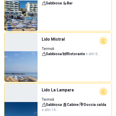
Sabbiosa
·
Bar
Lido Mistral
Termoli
Sabbiosa
·
Ristorante
·
e altri 6…
Lido La Lampara
Termoli
Sabbiosa
·
Cabine
·
Doccia calda
·
e altri 14…