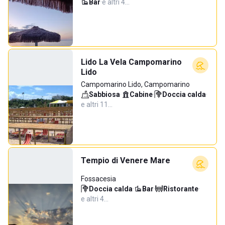
Bar
·
e altri 4…
Lido La Vela Campomarino
Lido
Campomarino Lido, Campomarino
Sabbiosa
·
Cabine
·
Doccia calda
·
e altri 11…
Tempio di Venere Mare
Fossacesia
Doccia calda
·
Bar
·
Ristorante
·
e altri 4…