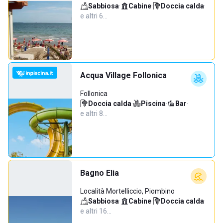
Sabbiosa
·
Cabine
·
Doccia calda
·
e altri 6…
Acqua Village Follonica
Follonica
Doccia calda
·
Piscina
·
Bar
·
e altri 8…
Bagno Elia
Località Mortelliccio, Piombino
Sabbiosa
·
Cabine
·
Doccia calda
·
e altri 16…