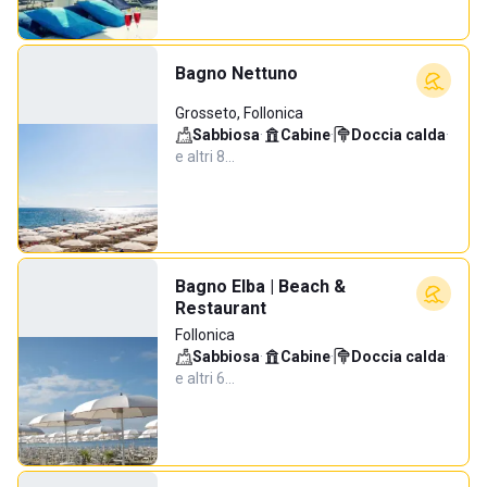
Bagno Nettuno
Grosseto, Follonica
Sabbiosa
·
Cabine
·
Doccia calda
·
e altri 8…
Bagno Elba | Beach &
Restaurant
Follonica
Sabbiosa
·
Cabine
·
Doccia calda
·
e altri 6…