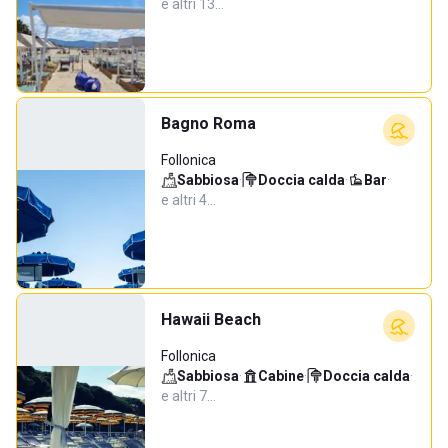
e altri 13…
Bagno Roma
Follonica
Sabbiosa
·
Doccia calda
·
Bar
·
e altri 4…
Hawaii Beach
Follonica
Sabbiosa
·
Cabine
·
Doccia calda
·
e altri 7…