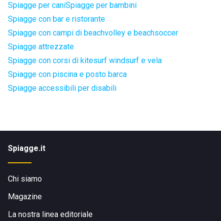
Spiagge per cani
Spiagge per bambini
Spiagge con bar e ristorante
Spiagge con campi di beachvolley e beachsoccer
Spiagge attrezzate
Spiagge con corsi di kitesurf windsurf e vela
Spiagge con piscina e posto barca
Spiagge accessibili per disabili
Spiagge.it
Chi siamo
Magazine
La nostra linea editoriale