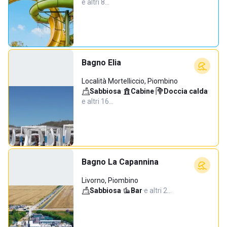
e altri 8…
Bagno Elia
Località Mortelliccio, Piombino
Sabbiosa
·
Cabine
·
Doccia calda
·
e altri 16…
Bagno La Capannina
Livorno, Piombino
Sabbiosa
·
Bar
·
e altri 2…