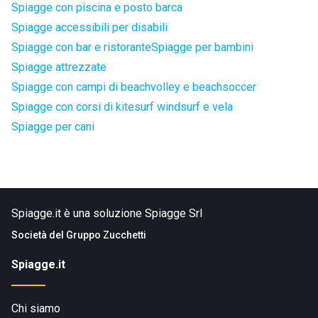
Spiagge con piscina e posto barca
Spiagge accessibili per disabili
Spiagge con bar e ristorante
Spiagge per bambini
Spiagge attrezzate
Spiagge con campi di beachvolley e beachsoccer
Spiagge con corsi di kitesurf windsurf e vela
Spiagge per cani
Spiagge.it è una soluzione Spiagge Srl
Società del
Gruppo Zucchetti
Spiagge.it
Chi siamo