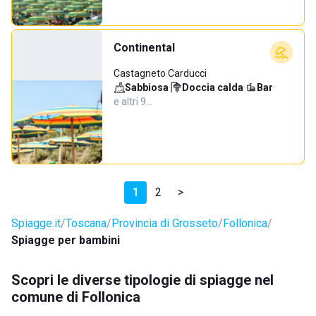
Continental
Castagneto Carducci
Sabbiosa
·
Doccia calda
·
Bar
·
e altri 9…
1
2
>
Spiagge.it
Toscana
Provincia di Grosseto
Follonica
Spiagge per bambini
Scopri le diverse tipologie di spiagge nel
comune di Follonica