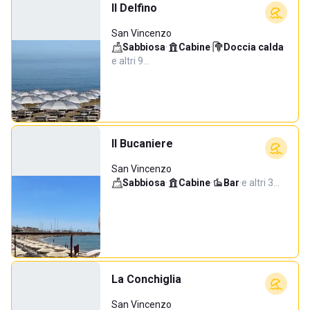
Il Delfino
San Vincenzo
Sabbiosa
·
Cabine
·
Doccia calda
·
e altri 9…
Il Bucaniere
San Vincenzo
Sabbiosa
·
Cabine
·
Bar
·
e altri 3…
La Conchiglia
San Vincenzo