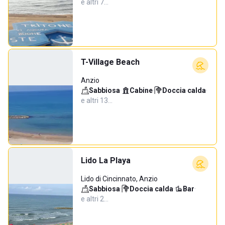
e altri 7…
T-Village Beach
Anzio
Sabbiosa
·
Cabine
·
Doccia calda
·
e altri 13…
Lido La Playa
Lido di Cincinnato, Anzio
Sabbiosa
·
Doccia calda
·
Bar
·
e altri 2…