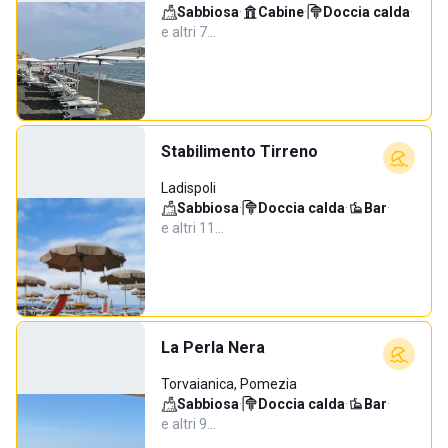
Sabbiosa
·
Cabine
·
Doccia calda
·
e altri 7…
Stabilimento Tirreno
Ladispoli
Sabbiosa
·
Doccia calda
·
Bar
·
e altri 11…
La Perla Nera
Torvaianica, Pomezia
Sabbiosa
·
Doccia calda
·
Bar
·
e altri 9…