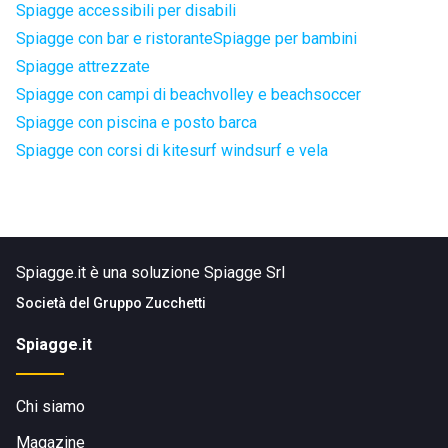
Spiagge accessibili per disabili
Spiagge con bar e ristorante
Spiagge per bambini
Spiagge attrezzate
Spiagge con campi di beachvolley e beachsoccer
Spiagge con piscina e posto barca
Spiagge con corsi di kitesurf windsurf e vela
Spiagge.it è una soluzione Spiagge Srl
Società del
Gruppo Zucchetti
Spiagge.it
Chi siamo
Magazine