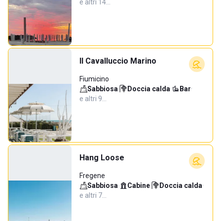
e altri 14…
Il Cavalluccio Marino
Fiumicino
Sabbiosa
·
Doccia calda
·
Bar
·
e altri 9…
Hang Loose
Fregene
Sabbiosa
·
Cabine
·
Doccia calda
·
e altri 7…