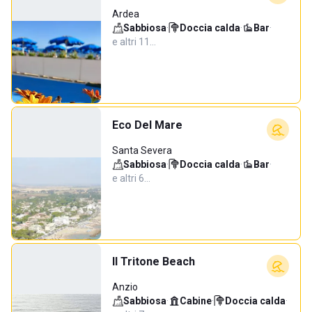
Ardea
Sabbiosa
·
Doccia calda
·
Bar
·
e altri 11…
Eco Del Mare
Santa Severa
Sabbiosa
·
Doccia calda
·
Bar
·
e altri 6…
Il Tritone Beach
Anzio
Sabbiosa
·
Cabine
·
Doccia calda
·