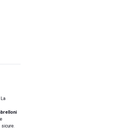
 La
brelloni
le
 sicure.