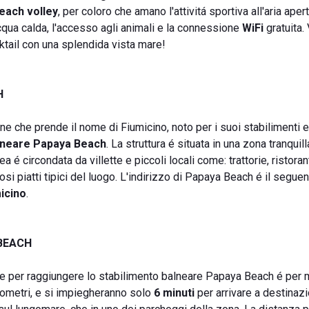
each volley
, per coloro che amano l'attivitá sportiva all'aria apert
qua calda, l'accesso agli animali e la connessione
WiFi
gratuita. 
ktail con una splendida vista mare!
H
ne che prende il nome di Fiumicino, noto per i suoi stabilimenti e 
alneare Papaya Beach
. La struttura é situata in una zona tranquil
 é circondata da villette e piccoli locali come: trattorie, ristoran
iosi piatti tipici del luogo. L'indirizzo di Papaya Beach é il seguen
icino
.
BEACH
lice per raggiungere lo stabilimento balneare Papaya Beach é per
hilometri, e si impiegheranno solo
6 minuti
per arrivare a destinazi