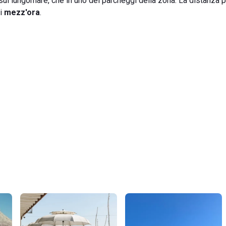
a sul lungomare, che in uno dei parcheggi della zona. La distanza
di
mezz'ora
.