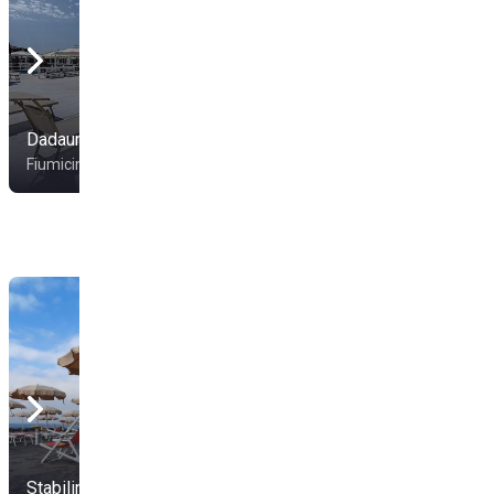
Base logistica
addestrativa
Dadaumpa Village
Maccarese
Fiumicino
Fiumicino
Stabilimento Tirreno
T-Village Beach