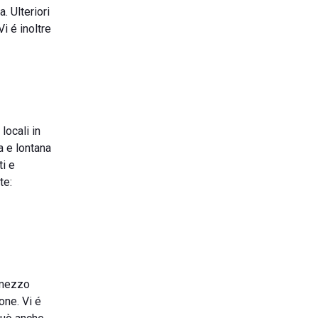
a. Ulteriori
Vi é inoltre
locali in
la e lontana
ti e
te:
 mezzo
one. Vi é