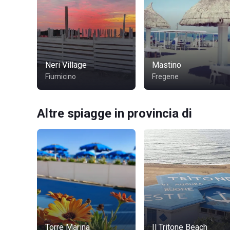
Neri Village
Mastino
Fiumicino
Fregene
Altre spiagge in provincia di
Torre Marina
Il Tritone Beach