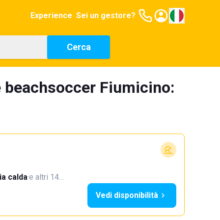
Experience
Sei un gestore?
Cerca
e beachsoccer Fiumicino:
a calda
·
e altri 14…
Vedi disponibilità