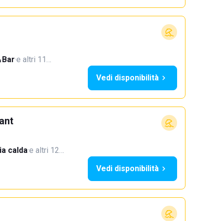
Bar
·
e altri 11…
Vedi disponibilità
ant
a calda
·
e altri 12…
Vedi disponibilità