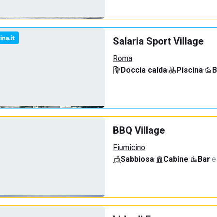
Salaria Sport Village
Roma
Doccia calda
·
Piscina
·
B
BBQ Village
Fiumicino
Sabbiosa
·
Cabine
·
Bar
·
e