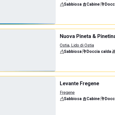
Sabbiosa
·
Cabine
·
Docci
Nuova Pineta & Pinetin
Ostia, Lido di Ostia
Sabbiosa
·
Doccia calda
·
Levante Fregene
Fregene
Sabbiosa
·
Cabine
·
Docci