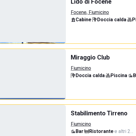
Lido di Focene
Focene, Fiumicino
Cabine
·
Doccia calda
·
P
Miraggio Club
Fiumicino
Doccia calda
·
Piscina
·
B
Stabilimento Tirreno
Fiumicino
Bar
·
Ristorante
·
e altri 2…