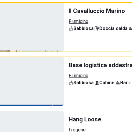
Il Cavalluccio Marino
Fiumicino
Sabbiosa
·
Doccia calda
·
Base logistica addestr
Fiumicino
Sabbiosa
·
Cabine
·
Bar
·
e
Hang Loose
Fregene