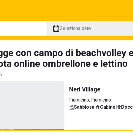
Seleziona date
gge con campo di beachvolley 
ta online ombrellone e lettino
ti
Neri Village
Fiumicino, Fiumicino
Sabbiosa
·
Cabine
·
Docci