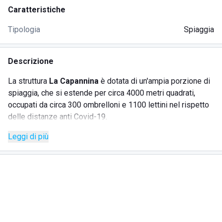
Caratteristiche
Tipologia
Spiaggia
Descrizione
La struttura
La Capannina
è dotata di un'ampia porzione di
spiaggia, che si estende per circa 4000 metri quadrati,
occupati da circa 300 ombrelloni e 1100 lettini nel rispetto
delle distanze anti Covid-19.
A tutto questo si aggiunge la
bellezza naturale
del
Leggi di più
territorio, caratterizzato da acqua pulita e fondale ben
visibile con le giuste giornate. Il servizio di
sorveglianza
è
garantito da due postazioni.
I clienti troveranno numerosi servizi igienici tra cui bagni,
spogliatoi, cabine con doccia calda e docce aperte sia
calde che fredde.
La struttura è dotata di un
ampio parcheggio
che ospita