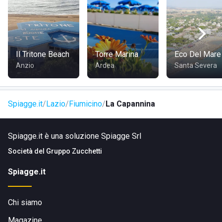
attività sportive;
bar, ristorante;
wi-fi gratuito.
DOVE SI TROVA LA CAPANNINA
Il Tritone Beach
Torre Marina
Eco Del Mare
Anzio
Ardea
Santa Severa
La struttura è situata presso Viale dei Monti dell'Ara, a
Maccarese
, in provincia di Roma.
Spiagge.it
Lazio
Fiumicino
La Capannina
COME RAGGIUNGERE LA CAPANNINA
Spiagge.it è una soluzione Spiagge Srl
Si può accedere allo stabilimento tramite il lungomare,
dunque si trova nelle vicinanze del centro abitato; è
Società del
Gruppo Zucchetti
facilmente raggiungibile a piedi, in bicicletta, in auto o con i
Spiagge.it
mezzi pubblici.
Chi siamo
Magazine