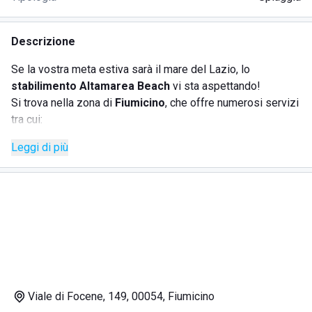
Descrizione
Se la vostra meta estiva sarà il mare del Lazio, lo
stabilimento Altamarea Beach
vi sta aspettando!
Si trova nella zona di
Fiumicino
, che offre numerosi servizi
tra cui:
Leggi di più
un
bar
, in cui consumare ottime colazioni, pranzi freddi
e merende
un
ristorante
, dove poter comodamente mangiare
seduti al tavolo
doccia calda
disponibile per i clienti dello stabilimento
campi da
beach volley
in cui divertirsi con i propri
amici
Viale di Focene, 149, 00054, Fiumicino