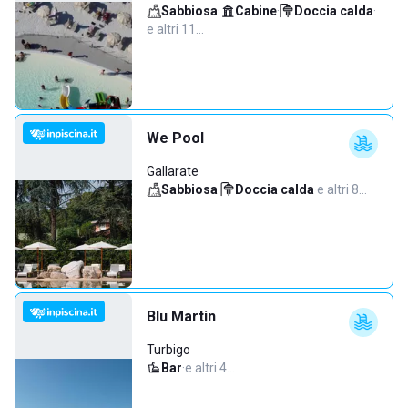
Sabbiosa
·
Cabine
·
Doccia calda
·
e altri 11…
We Pool
Gallarate
Sabbiosa
·
Doccia calda
·
e altri 8…
Blu Martin
Turbigo
Bar
·
e altri 4…