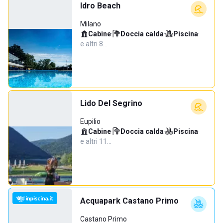
Idro Beach
Milano
Cabine
·
Doccia calda
·
Piscina
·
e altri 8…
Lido Del Segrino
Eupilio
Cabine
·
Doccia calda
·
Piscina
·
e altri 11…
Acquapark Castano Primo
Castano Primo