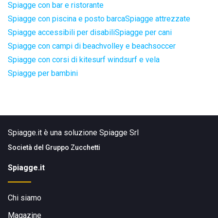
Spiagge con bar e ristorante
Spiagge con piscina e posto barca
Spiagge attrezzate
Spiagge accessibili per disabili
Spiagge per cani
Spiagge con campi di beachvolley e beachsoccer
Spiagge con corsi di kitesurf windsurf e vela
Spiagge per bambini
Spiagge.it è una soluzione Spiagge Srl
Società del
Gruppo Zucchetti
Spiagge.it
Chi siamo
Magazine