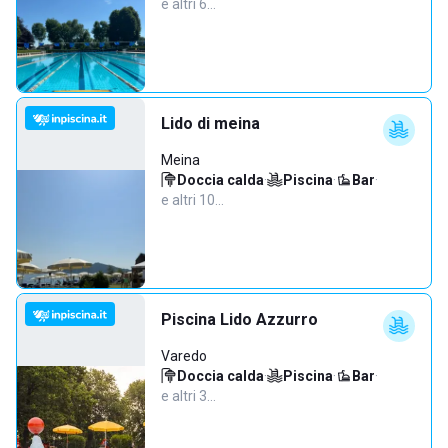
e altri 6…
Lido di meina
Meina
Doccia calda
·
Piscina
·
Bar
·
e altri 10…
Piscina Lido Azzurro
Varedo
Doccia calda
·
Piscina
·
Bar
·
e altri 3…