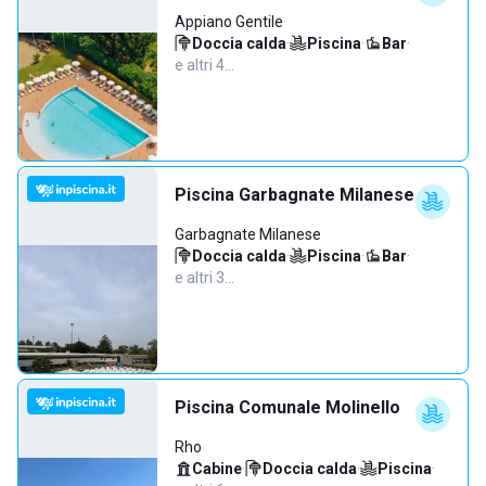
Appiano Gentile
Doccia calda
·
Piscina
·
Bar
·
e altri 4…
Piscina Garbagnate Milanese
Garbagnate Milanese
Doccia calda
·
Piscina
·
Bar
·
e altri 3…
Piscina Comunale Molinello
Rho
Cabine
·
Doccia calda
·
Piscina
·