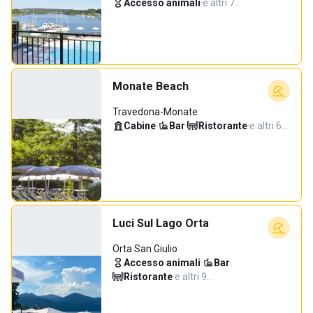
Accesso animali
·
e altri 7…
Monate Beach
Travedona-Monate
Cabine
·
Bar
·
Ristorante
·
e altri 6…
Luci Sul Lago Orta
Orta San Giulio
Accesso animali
·
Bar
·
Ristorante
·
e altri 9…