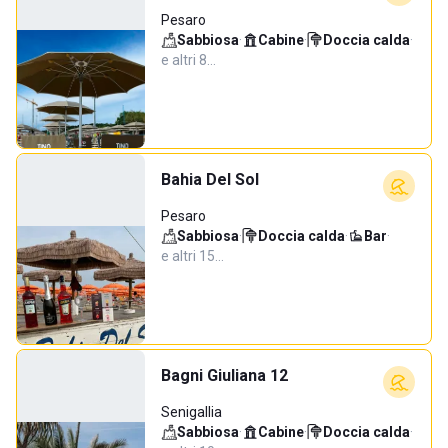
Pesaro
Sabbiosa
·
Cabine
·
Doccia calda
·
e altri 8…
Bahia Del Sol
Pesaro
Sabbiosa
·
Doccia calda
·
Bar
·
e altri 15…
Bagni Giuliana 12
Senigallia
Sabbiosa
·
Cabine
·
Doccia calda
·