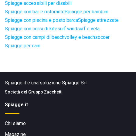
Spiagge accessibili per disabili
Spiagge con bar e ristorante
Spiagge per bambini
Spiagge con piscina e posto barca
Spiagge attrezzate
Spiagge con corsi di kitesurf windsurf e vela
Spiagge con campi di beachvolley e beachsoccer
Spiagge per cani
Spiagge.it è una soluzione Spiagge Srl
Società del
Gruppo Zucchetti
Spiagge.it
Chi siamo
Magazine