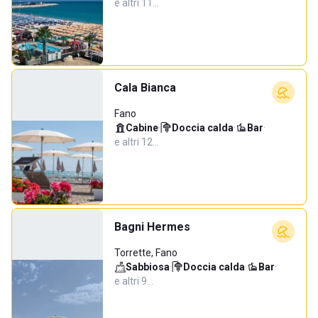
e altri 11…
Cala Bianca
Fano
Cabine
·
Doccia calda
·
Bar
·
e altri 12…
Bagni Hermes
Torrette, Fano
Sabbiosa
·
Doccia calda
·
Bar
·
e altri 9…