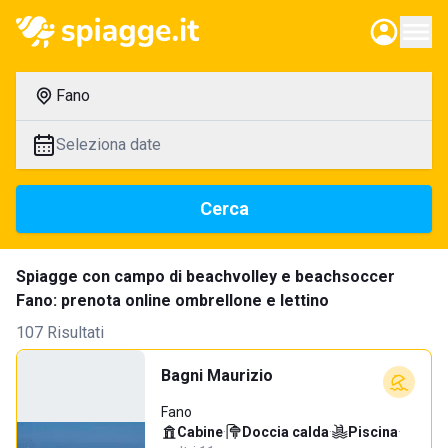
Fano
Seleziona date
Cerca
Spiagge con campo di beachvolley e beachsoccer
Fano: prenota online ombrellone e lettino
107 Risultati
Bagni Maurizio
Fano
Cabine
·
Doccia calda
·
Piscina
·