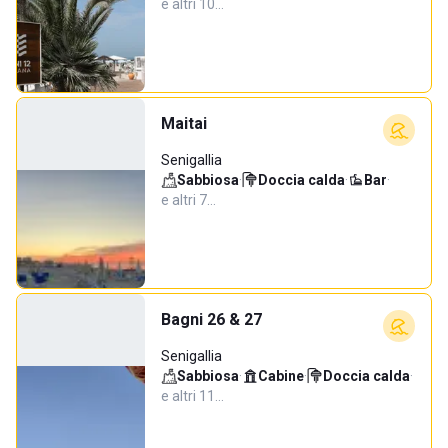
e altri 10…
Maitai
Senigallia
Sabbiosa
·
Doccia calda
·
Bar
·
e altri 7…
Bagni 26 & 27
Senigallia
Sabbiosa
·
Cabine
·
Doccia calda
·
e altri 11…