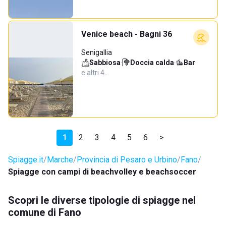
Venice beach - Bagni 36
Senigallia
Sabbiosa
·
Doccia calda
·
Bar
·
e altri 4…
1
2
3
4
5
6
>
Spiagge.it
Marche
Provincia di Pesaro e Urbino
Fano
Spiagge con campi di beachvolley e beachsoccer
Scopri le diverse tipologie di spiagge nel
comune di Fano