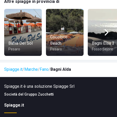
Altre spiagge in provincia di
Cocoloco
Bahia Del Sol
Beach
Bagni Elsa 3
Pesaro
Pesaro
Fosso Sejore
Spiagge.it
Marche
Fano
Bagni Alda
Spiagge.it è una soluzione Spiagge Srl
Società del
Gruppo Zucchetti
Spiagge.it