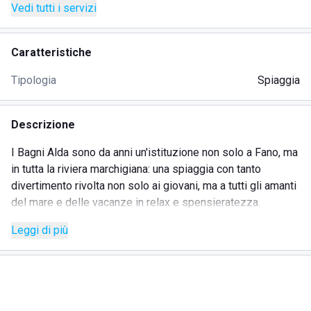
Vedi tutti i servizi
Caratteristiche
Tipologia
Spiaggia
Descrizione
I Bagni Alda sono da anni un'istituzione non solo a Fano, ma
in tutta la riviera marchigiana: una spiaggia con tanto
divertimento rivolta non solo ai giovani, ma a tutti gli amanti
del mare e delle vacanze in relax e spensieratezza.
Leggi di più
A disposizione degli ospiti cabine in abbondanza, canoe e
pedalò per escursioni in mare, doccia calda e area giochi
per i più piccoli.
Le attrezzature sportive includono un campo da beach