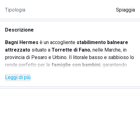
Tipologia
Spiaggia
Descrizione
Bagni Hermes
è un accogliente
stabilimento balneare
attrezzato
situato a
Torrette di Fano
, nelle Marche, in
provincia di Pesaro e Urbino. Il litorale basso e sabbioso lo
rende perfetto per le
famiglie con bambini
, garantendo
sicurezza e libertà di gioco in riva al mare. La struttura è
Leggi di più
adatta anche a coppie e gruppi che cercano relax e servizi
comodi.
Lo stabilimento si distingue per la presenza di un
bar-
ristorante sul mare
con cucina tradizionale marchigiana,
animazione per bambini, attività sportive e accessibilità per
persone con disabilità. Bagni Hermes offre anche la
possibilità di organizzare
eventi privati in spiaggia
, come
compleanni, cene romantiche e feste di laurea, il tutto con
vista mare e atmosfera suggestiva.