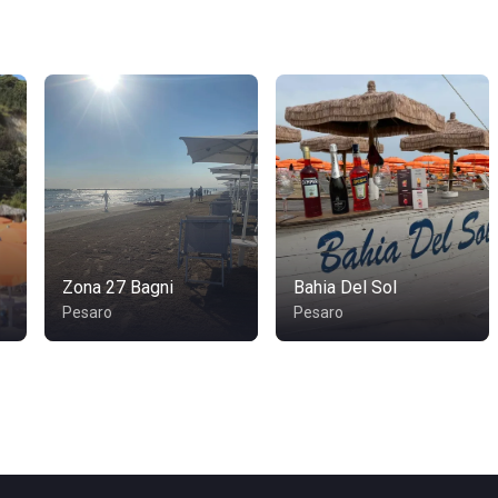
Zona 27 Bagni
Bahia Del Sol
Pesaro
Pesaro