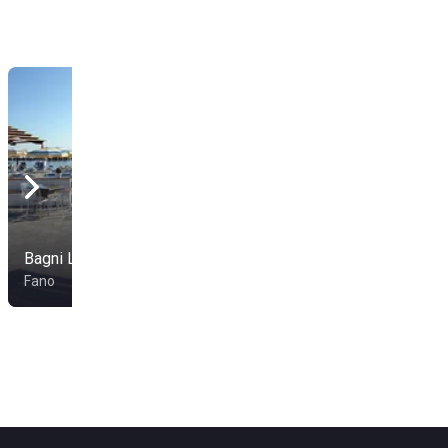
Bagni La Baia
Telodirò Beach
Fano
Gabicce Mare