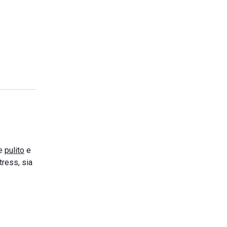
re
pulito
e
tress, sia