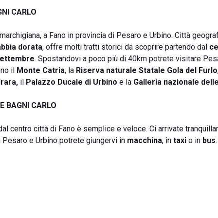
GNI CARLO
a marchigiana, a Fano in provincia di Pesaro e Urbino. Città geogr
bbia dorata
, offre molti tratti storici da scoprire partendo dal
ce
Settembre
. Spostandovi a poco più di
40km
potrete visitare Pes
no il
Monte Catria
, la
Riserva naturale Statale Gola del Furlo
rara,
il
Palazzo Ducale di Urbino
e la
Galleria nazionale del
E BAGNI CARLO
dal centro città di Fano è semplice e veloce. Ci arrivate tranquill
da Pesaro e Urbino potrete giungervi in
macchina
, in
taxi
o in
bus
.