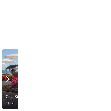
Cala Bianca
Kendwa Beach Club
Fano
Fano