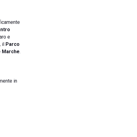
aficamente
ntro
aro e
, il
Parco
le Marche
.
amente in