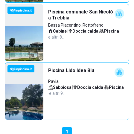
Piscina comunale San Nicolò
a Trebbia
Bassa Piacentino, Rottofreno
Cabine
·
Doccia calda
·
Piscina
·
e altri 8…
Piscina Lido Idea Blu
Pavia
Sabbiosa
·
Doccia calda
·
Piscina
·
e altri 9…
1