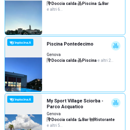
Doccia calda
·
Piscina
·
Bar
·
e altri 6…
Piscina Pontedecimo
Genova
Doccia calda
·
Piscina
·
e altri 2…
My Sport Village Sciorba -
Parco Acquatico
Genova
Doccia calda
·
Bar
·
Ristorante
·
e altri 5…