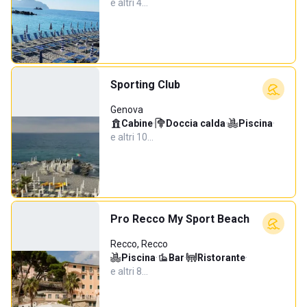
e altri 4…
Sporting Club
Genova
Cabine
·
Doccia calda
·
Piscina
·
e altri 10…
Pro Recco My Sport Beach
Recco, Recco
Piscina
·
Bar
·
Ristorante
·
e altri 8…