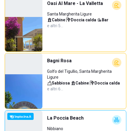
Oasi Al Mare - La Valletta
Santa Margherita Ligure
Cabine
·
Doccia calda
·
Bar
·
e altri 5…
Bagni Rosa
Golfo del Tigullio, Santa Margherita
Ligure
Sabbiosa
·
Cabine
·
Doccia calda
·
e altri 6…
La Poccia Beach
Nibbiano