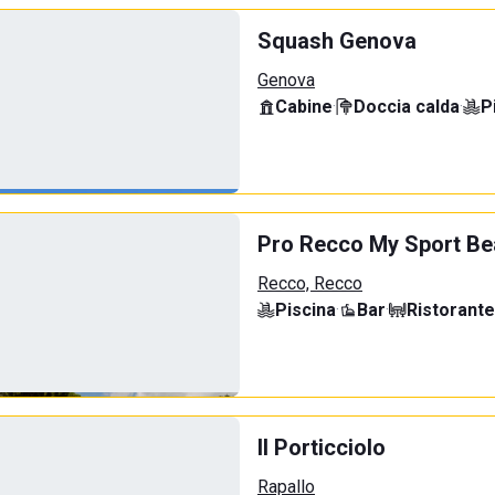
Squash Genova
Genova
Cabine
·
Doccia calda
·
P
Pro Recco My Sport B
Recco, Recco
Piscina
·
Bar
·
Ristorante
Il Porticciolo
Rapallo