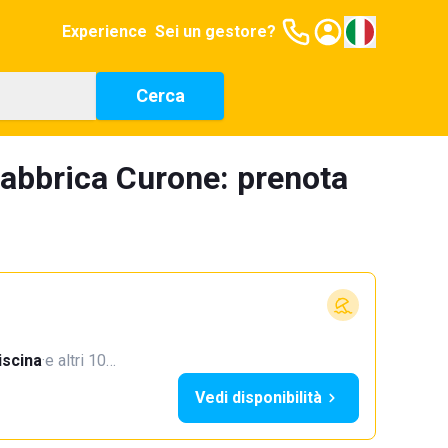
Experience
Sei un gestore?
Cerca
Fabbrica Curone: prenota
iscina
·
e altri 10…
Vedi disponibilità