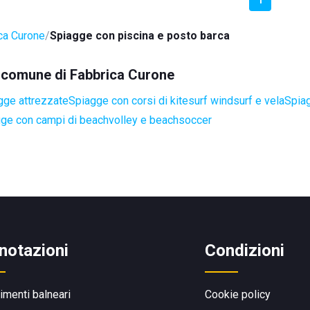
ca Curone
Spiagge con piscina e posto barca
el comune di Fabbrica Curone
gge attrezzate
Spiagge con corsi di kitesurf windsurf e vela
Spiag
ge con campi di beachvolley e beachsoccer
notazioni
Condizioni
limenti balneari
Cookie policy