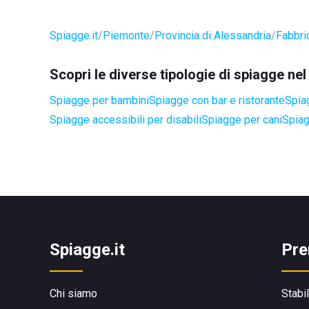
Spiagge.it
Piemonte
Provincia di Alessandria
Fabbri
Scopri le diverse tipologie di spiagge n
Spiagge per bambini
Spiagge con bar e ristorante
Spia
Spiagge accessibili per disabili
Spiagge per cani
Spiag
Spiagge.it
Pre
Chi siamo
Stabi