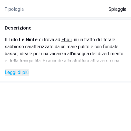
Tipologia
Spiaggia
Descrizione
Il
Lido Le Ninfe
si trova ad
Eboli
, in un tratto di litorale
sabbioso caratterizzato da un mare pulito e con fondale
basso, ideale per una vacanza all'insegna del divertimento
e della tranquillità. Si accede alla struttura attraverso una
strada molto comoda che porta dritto allo stabilimento.
Leggi di più
L'ambiente è semplice e cordiale, con parcheggi gratuiti e
un'area picnic allestita in una pineta adiacente. Il
Lido Le
Ninfe
offre servizio bar e ristorante aperto a pranzo ed è
fornito di una terrazza sul mare dove consumare cibi e
bevande.
SERVIZI